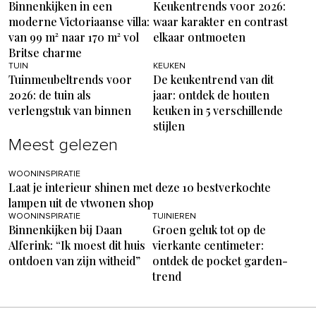
Binnenkijken in een
Keukentrends voor 2026:
moderne Victoriaanse villa:
waar karakter en contrast
van 99 m² naar 170 m² vol
elkaar ontmoeten
Britse charme
TUIN
KEUKEN
Tuinmeubeltrends voor
De keukentrend van dit
2026: de tuin als
jaar: ontdek de houten
verlengstuk van binnen
keuken in 5 verschillende
stijlen
Meest gelezen
WOONINSPIRATIE
Laat je interieur shinen met deze 10 bestverkochte
lampen uit de vtwonen shop
WOONINSPIRATIE
TUINIEREN
Binnenkijken bij Daan
Groen geluk tot op de
Alferink: “Ik moest dit huis
vierkante centimeter:
ontdoen van zijn witheid”
ontdek de pocket garden-
trend