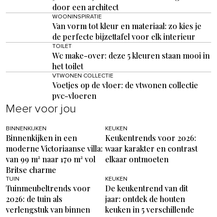
door een architect
WOONINSPIRATIE
Van vorm tot kleur en materiaal: zo kies je
de perfecte bijzettafel voor elk interieur
TOILET
Wc make-over: deze 5 kleuren staan mooi in
het toilet
VTWONEN COLLECTIE
Voetjes op de vloer: de vtwonen collectie
pvc-vloeren
Meer voor jou
BINNENKIJKEN
KEUKEN
Binnenkijken in een
Keukentrends voor 2026:
moderne Victoriaanse villa:
waar karakter en contrast
van 99 m² naar 170 m² vol
elkaar ontmoeten
Britse charme
TUIN
KEUKEN
Tuinmeubeltrends voor
De keukentrend van dit
2026: de tuin als
jaar: ontdek de houten
verlengstuk van binnen
keuken in 5 verschillende