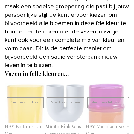
maak een speelse groepering die past bij jouw
persoonlijke stijl. Je kunt ervoor kiezen om
bijvoorbeeld alle bloemen in dezelfde kleur te
houden en te mixen met de vazen, maar je
kunt ook voor een complete mix van kleur en
vorm gaan. Dit is de perfecte manier om
bijvoorbeeld een saaie vensterbank nieuw
leven in te blazen.
Vazen in felle kleuren…
Niet beschikbaar
Niet beschikbaar
Niet beschikbaar
N
HAY Bottoms Up
Muuto Kink Vaas
HAY Marokaanse
HKl
Vaas
Vaas
Hot