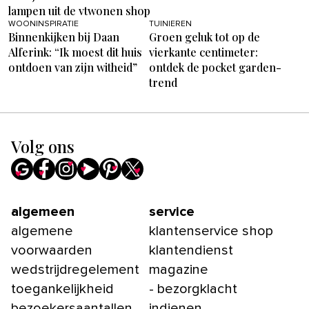
lampen uit de vtwonen shop
WOONINSPIRATIE
TUINIEREN
Binnenkijken bij Daan
Groen geluk tot op de
Alferink: “Ik moest dit huis
vierkante centimeter:
ontdoen van zijn witheid”
ontdek de pocket garden-
trend
Volg ons
algemeen
service
algemene
klantenservice shop
voorwaarden
klantendienst
wedstrijdregelement
magazine
toegankelijkheid
- bezorgklacht
bezoekersaantallen
indienen