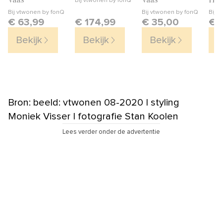
Bij
vtwonen by fonQ
Bij
vtwonen by fonQ
Bij
vtwonen by fonQ
Bij
v
€ 63,99
€ 174,99
€ 35,00
€ 
Bekijk
Bekijk
Bekijk
B
Bron: beeld: vtwonen 08-2020 | styling
Moniek Visser | fotografie Stan Koolen
Lees verder onder de advertentie