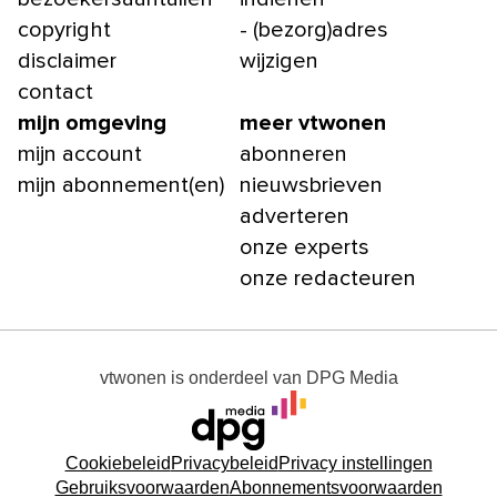
copyright
- (bezorg)adres
disclaimer
wijzigen
contact
mijn omgeving
meer vtwonen
mijn account
abonneren
mijn abonnement(en)
nieuwsbrieven
adverteren
onze experts
onze redacteuren
vtwonen
is onderdeel van
DPG Media
Cookiebeleid
Privacybeleid
Privacy instellingen
Gebruiksvoorwaarden
Abonnementsvoorwaarden