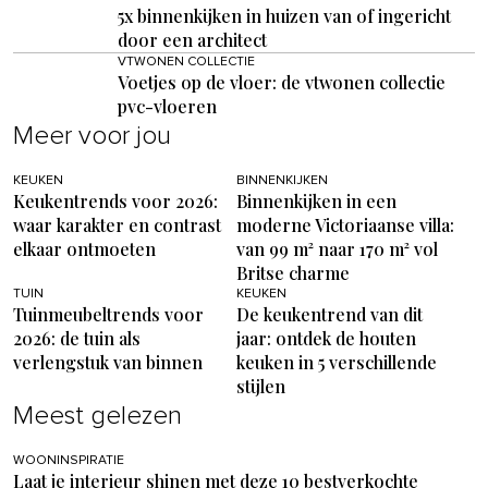
5x binnenkijken in huizen van of ingericht
door een architect
VTWONEN COLLECTIE
Voetjes op de vloer: de vtwonen collectie
pvc-vloeren
Meer voor jou
KEUKEN
BINNENKIJKEN
Keukentrends voor 2026:
Binnenkijken in een
waar karakter en contrast
moderne Victoriaanse villa:
elkaar ontmoeten
van 99 m² naar 170 m² vol
Britse charme
TUIN
KEUKEN
Tuinmeubeltrends voor
De keukentrend van dit
2026: de tuin als
jaar: ontdek de houten
verlengstuk van binnen
keuken in 5 verschillende
stijlen
Meest gelezen
WOONINSPIRATIE
Laat je interieur shinen met deze 10 bestverkochte