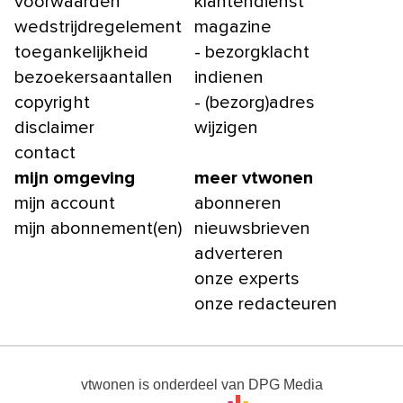
voorwaarden
klantendienst
wedstrijdregelement
magazine
toegankelijkheid
- bezorgklacht
bezoekersaantallen
indienen
copyright
- (bezorg)adres
disclaimer
wijzigen
contact
mijn omgeving
meer vtwonen
mijn account
abonneren
mijn abonnement(en)
nieuwsbrieven
adverteren
onze experts
onze redacteuren
vtwonen
is onderdeel van
DPG Media