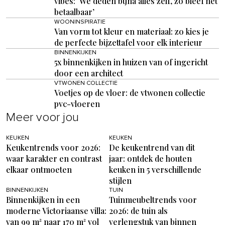
vibes: ‘We deden bijna alles zelf, zo bleef het
betaalbaar’
WOONINSPIRATIE
Van vorm tot kleur en materiaal: zo kies je
de perfecte bijzettafel voor elk interieur
BINNENKIJKEN
5x binnenkijken in huizen van of ingericht
door een architect
VTWONEN COLLECTIE
Voetjes op de vloer: de vtwonen collectie
pvc-vloeren
Meer voor jou
KEUKEN
KEUKEN
Keukentrends voor 2026:
De keukentrend van dit
waar karakter en contrast
jaar: ontdek de houten
elkaar ontmoeten
keuken in 5 verschillende
stijlen
BINNENKIJKEN
TUIN
Binnenkijken in een
Tuinmeubeltrends voor
moderne Victoriaanse villa:
2026: de tuin als
van 99 m² naar 170 m² vol
verlengstuk van binnen