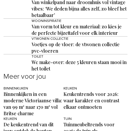
Van winkelpand naar droomhuis vol vintage
vibes: ‘We deden bijna alles zelf, zo bleef het
betaalbaar’
WOONINSPIRATIE
Van vorm tot kleur en materiaal: zo kies je
de perfecte bijzettafel voor elk interieur
VTWONEN COLLECTIE
Voetjes op de vloer: de vtwonen collectie
pvc-vloeren
TOILET
Wc make-over: deze 5 kleuren staan mooi in
het toilet
Meer voor jou
BINNENKIJKEN
KEUKEN
Binnenkijken in een
Keukentrends voor 2026:
moderne Victoriaanse villa:
waar karakter en contrast
van 99 m² naar 170 m² vol
elkaar ontmoeten
Britse charme
KEUKEN
TUIN
De keukentrend van dit
Tuinmeubeltrends voor
jaar: ontdek de houten
2026: de tuin als