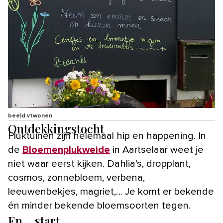
beeld vtwonen
Ontdekkingstocht
Pluktuinen zijn helemaal hip en happening. In
de
Bloemenplukweide
in Aartselaar weet je
niet waar eerst kijken. Dahlia’s, dropplant,
cosmos, zonnebloem, verbena,
leeuwenbekjes, magriet,… Je komt er bekende
én minder bekende bloemsoorten tegen.
En… start