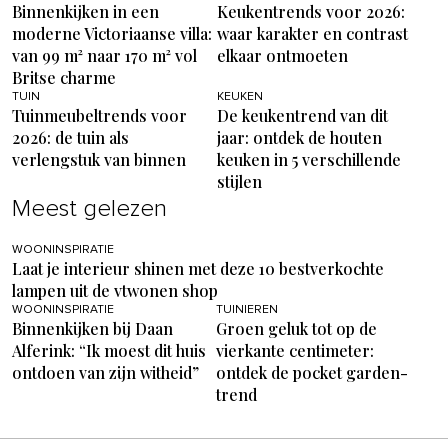
Binnenkijken in een
Keukentrends voor 2026:
moderne Victoriaanse villa:
waar karakter en contrast
van 99 m² naar 170 m² vol
elkaar ontmoeten
Britse charme
TUIN
KEUKEN
Tuinmeubeltrends voor
De keukentrend van dit
2026: de tuin als
jaar: ontdek de houten
verlengstuk van binnen
keuken in 5 verschillende
stijlen
Meest gelezen
WOONINSPIRATIE
Laat je interieur shinen met deze 10 bestverkochte
lampen uit de vtwonen shop
WOONINSPIRATIE
TUINIEREN
Binnenkijken bij Daan
Groen geluk tot op de
Alferink: “Ik moest dit huis
vierkante centimeter:
ontdoen van zijn witheid”
ontdek de pocket garden-
trend