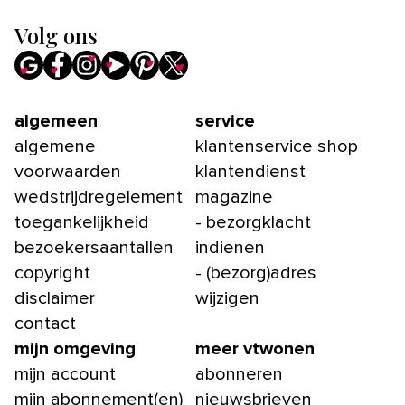
Volg ons
algemeen
service
algemene
klantenservice shop
voorwaarden
klantendienst
wedstrijdregelement
magazine
toegankelijkheid
- bezorgklacht
bezoekersaantallen
indienen
copyright
- (bezorg)adres
disclaimer
wijzigen
contact
mijn omgeving
meer vtwonen
mijn account
abonneren
mijn abonnement(en)
nieuwsbrieven