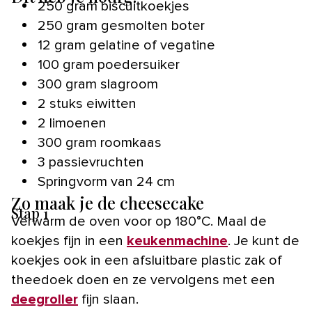
250 gram biscuitkoekjes
250 gram gesmolten boter
12 gram gelatine of vegatine
100 gram poedersuiker
300 gram slagroom
2 stuks eiwitten
2 limoenen
300 gram roomkaas
3 passievruchten
Springvorm van 24 cm
Zo maak je de cheesecake
Stap 1
Verwarm de oven voor op 180°C. Maal de
koekjes fijn in een
keukenmachine
. Je kunt de
koekjes ook in een afsluitbare plastic zak of
theedoek doen en ze vervolgens met een
deegroller
fijn slaan.