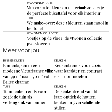
WOONINSPIRATIE
Van vorm tot kleur en materiaal: zo kies je
de perfecte bijzettafel voor elk interieur
TOILET
Wc make-over: deze 5 kleuren staan mooi in
het toilet
VTWONEN COLLECTIE
Voetjes op de vloer: de vtwonen collectie
pvc-vloeren
Meer voor jou
BINNENKIJKEN
KEUKEN
Binnenkijken in een
Keukentrends voor 2026:
moderne Victoriaanse villa:
waar karakter en contrast
van 99 m² naar 170 m² vol
elkaar ontmoeten
Britse charme
TUIN
KEUKEN
Tuinmeubeltrends voor
De keukentrend van dit
2026: de tuin als
jaar: ontdek de houten
verlengstuk van binnen
keuken in 5 verschillende
stijlen