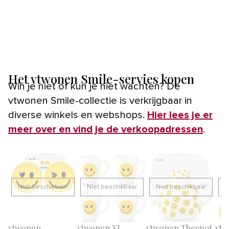
Het vtwonen Smile-servies kopen
Win je niet of kun je niet wachten? De
vtwonen Smile-collectie is verkrijgbaar in
diverse winkels en webshops.
Hier lees je er
meer over en vind je de verkoopadressen
.
Niet beschikbaar
Niet beschikbaar
Niet beschikbaar
N
vtwonen
vtwonen XL
vtwonen Theepot
vtw