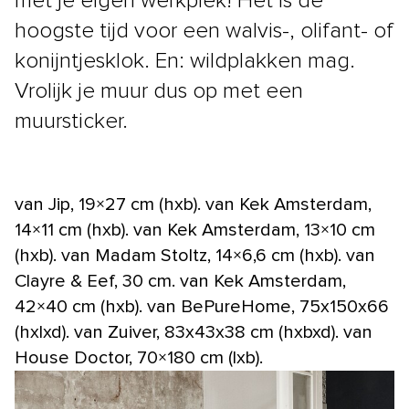
met je eigen werkplek! Het is de
hoogste tijd voor een walvis-, olifant- of
konijntjesklok. En: wildplakken mag.
Vrolijk je muur dus op met een
muursticker.
van Jip, 19×27 cm (hxb). van Kek Amsterdam,
14×11 cm (hxb). van Kek Amsterdam, 13×10 cm
(hxb). van Madam Stoltz, 14×6,6 cm (hxb). van
Clayre & Eef, 30 cm. van Kek Amsterdam,
42×40 cm (hxb). van BePureHome, 75x150x66
(hxlxd). van Zuiver, 83x43x38 cm (hxbxd). van
House Doctor, 70×180 cm (lxb).