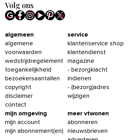
Volg ons
algemeen
service
algemene
klantenservice shop
voorwaarden
klantendienst
wedstrijdregelement
magazine
toegankelijkheid
- bezorgklacht
bezoekersaantallen
indienen
copyright
- (bezorg)adres
disclaimer
wijzigen
contact
mijn omgeving
meer vtwonen
mijn account
abonneren
mijn abonnement(en)
nieuwsbrieven
adverteren