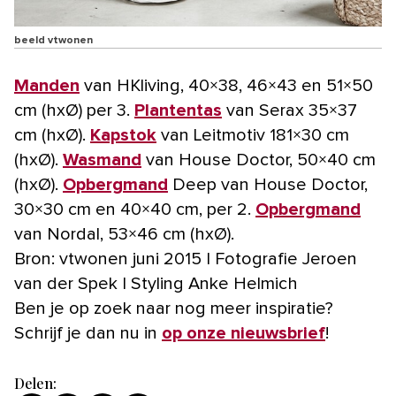
beeld vtwonen
Manden
van HKliving, 40×38, 46×43 en 51×50
cm (hxØ) per 3.
Plantentas
van Serax 35×37
cm (hxØ).
Kapstok
van Leitmotiv 181×30 cm
(hxØ).
Wasmand
van House Doctor, 50×40 cm
(hxØ).
Opbergmand
Deep van House Doctor,
30×30 cm en 40×40 cm, per 2.
Opbergmand
van Nordal, 53×46 cm (hxØ).
Bron: vtwonen juni 2015 | Fotografie Jeroen
van der Spek | Styling Anke Helmich
Ben je op zoek naar nog meer inspiratie?
Schrijf je dan nu in
op onze nieuwsbrief
!
Delen: