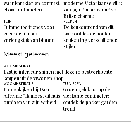
waar karakter en contrast
moderne Victoriaanse villa:
elkaar ontmoeten
van 99 m² naar 170 m² vol
Britse charme
TUIN
KEUKEN
Tuinmeubeltrends voor
De keukentrend van dit
2026: de tuin als
jaar: ontdek de houten
verlengstuk van binnen
keuken in 5 verschillende
stijlen
Meest gelezen
WOONINSPIRATIE
Laat je interieur shinen met deze 10 bestverkochte
lampen uit de vtwonen shop
WOONINSPIRATIE
TUINIEREN
Binnenkijken bij Daan
Groen geluk tot op de
Alferink: “Ik moest dit huis
vierkante centimeter:
ontdoen van zijn witheid”
ontdek de pocket garden-
trend