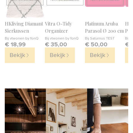
Niet beschikbaar
Niet beschikbaar
Niet beschikbaar
N
HKliving Diamant
Vitra O-Tidy
Platinum Aruba
HKl
Sierkussen
Organizer
Parasol Ø 200 cm
Pal
Sie
Bij
vtwonen by fonQ
Bij
vtwonen by fonQ
Bij
Saturnus TEST
Bij
S
€ 18,99
€ 35,00
€ 50,00
€ 
cm
Bekijk
Bekijk
Bekijk
B