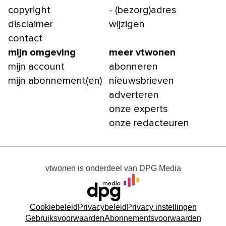
copyright
- (bezorg)adres
disclaimer
wijzigen
contact
mijn omgeving
meer vtwonen
mijn account
abonneren
mijn abonnement(en)
nieuwsbrieven
adverteren
onze experts
onze redacteuren
vtwonen
is onderdeel van
DPG Media
Cookiebeleid
Privacybeleid
Privacy instellingen
Gebruiksvoorwaarden
Abonnementsvoorwaarden