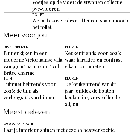
Voetjes op de vloer: de vtwonen collectie
pvc-vloeren
TOILET
Wc make-over: deze 5 kleuren staan mooi in
het toilet
Meer voor jou
BINNENKIJKEN
KEUKEN
Binnenkijken in een
Keukentrends voor 2026:
moderne Victoriaanse villa:
waar karakter en contrast
van 99 m² naar 170 m² vol
elkaar ontmoeten
Britse charme
TUIN
KEUKEN
Tuinmeubeltrends voor
De keukentrend van dit
2026: de tuin als
jaar: ontdek de houten
verlengstuk van binnen
keuken in 5 verschillende
stijlen
Meest gelezen
WOONINSPIRATIE
Laat je interieur shinen met deze 10 bestverkochte