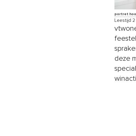
portret ho
Leestijd 2
vtwone
feeste
sprake
deze m
specia
winact