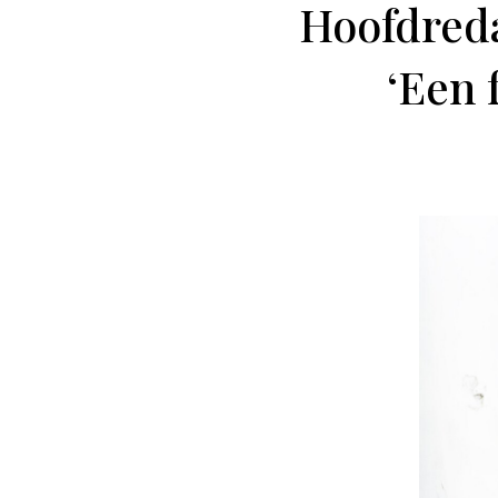
Hoofdreda
‘Een 