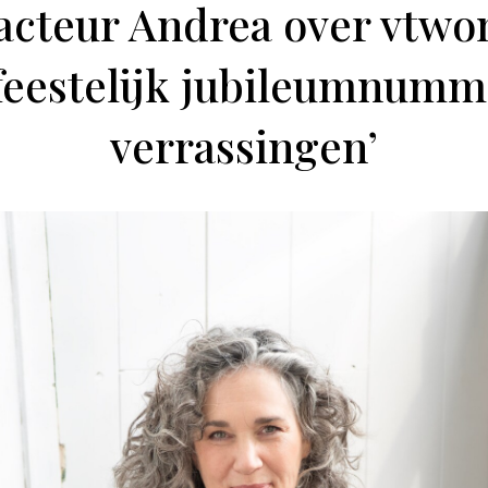
cteur Andrea over vtwon
feestelijk jubileumnumm
verrassingen’