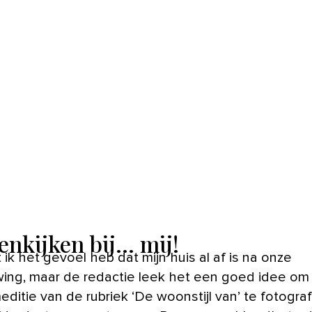
nkijken bij... mij!
 ik het gevoel heb dat mijn huis al af is na onze
ing, maar de redactie leek het een goed idee om
editie van de rubriek ‘De woonstijl van’ te fotograf