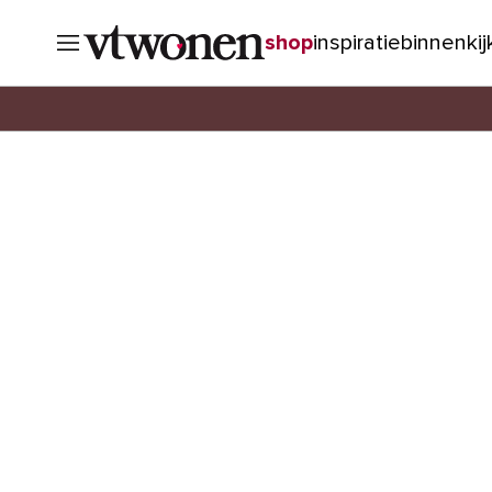
shop
inspiratie
binnenki