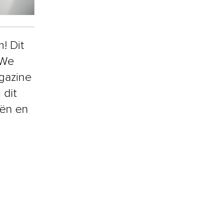
! Dit
 We
gazine
 dit
eën en