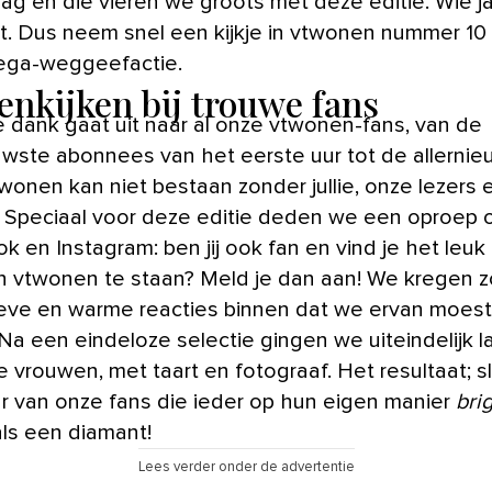
ag en die vieren we groots met deze editie. Wie jar
rt. Dus neem snel een kijkje in vtwonen nummer 10
ega-weggeefactie.
enkijken bij trouwe fans
e dank gaat uit naar al onze vtwonen-fans, van de
ouwste abonnees van het eerste uur tot de allernie
wonen kan niet bestaan zonder jullie, onze lezers 
. Speciaal voor deze editie deden we een oproep 
k en Instagram: ben jij ook fan en vind je het leu
 in vtwonen te staan? Meld je dan aan! We kregen z
lieve en warme reacties binnen dat we ervan moes
Na een eindeloze selectie gingen we uiteindelijk la
ke vrouwen, met taart en fotograaf. Het resultaat; s
r van onze fans die ieder op hun eigen manier
bri
ls een diamant!
Lees verder onder de advertentie