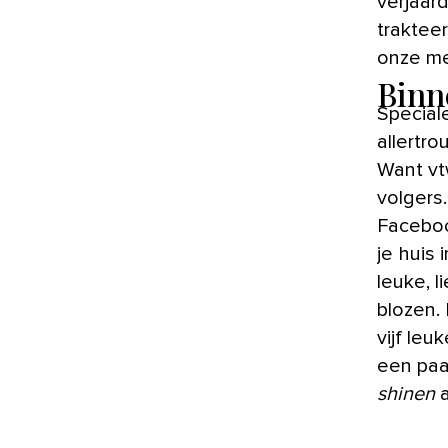
verjaard
traktee
onze m
Binn
Special
allertr
Want vt
volgers
Faceboo
je huis
leuke, 
blozen. 
vijf leu
een paa
shinen
a