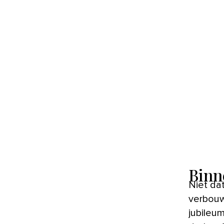
Binne
Niet dat
verbouw
jubileum