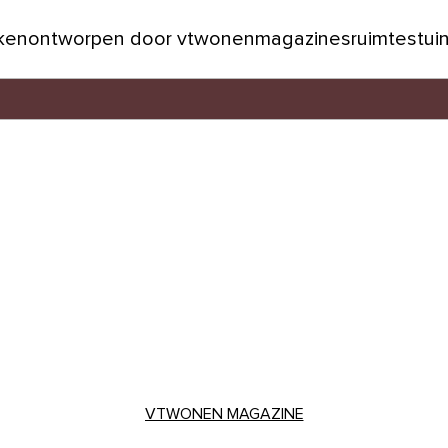
jken
ontworpen door vtwonen
magazines
ruimtes
tui
VTWONEN MAGAZINE