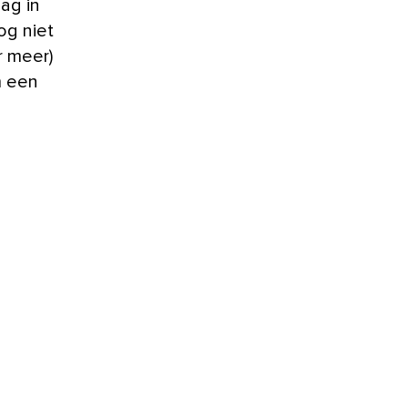
ag in
og niet
r meer)
m een