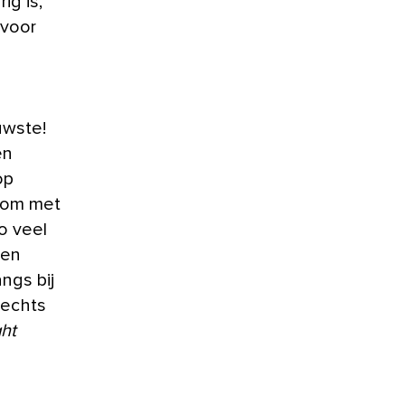
ig is,
 voor
uwste!
en
op
k om met
o veel
ten
ngs bij
lechts
ght