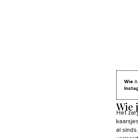
Wie
An
Insta
Wie j
Het zal je niet ontgaan zijn: vtwonen blaast dit jaar maar liefst 60
kaarsjes
al sinds