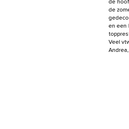
de hoof
de zome
gedecor
en een 
toppres
Veel vt
Andrea,