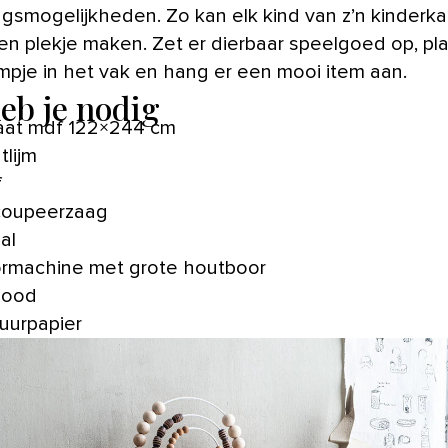
lingsmogelijkheden. Zo kan elk kind van z’n kinderk
en plekje maken. Zet er dierbaar speelgoed op, pl
mpje in het vak en hang er een mooi item aan.
heb je nodig
laat mdf 122×244 cm
tlijm
f
oupeerzaag
aal
rmachine met grote houtboor
lood
uurpapier