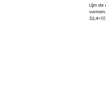
Lijm de 
vormen. 
32,4×17