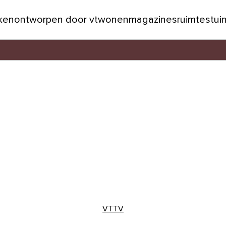
jken
ontworpen door vtwonen
magazines
ruimtes
tui
VTTV