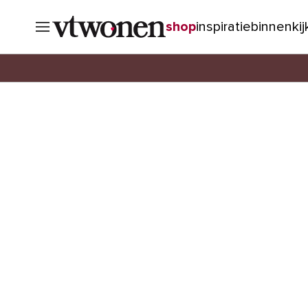
shop
inspiratie
binnenki