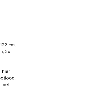
×122 cm,
m, 2x
 hier
potlood.
t met