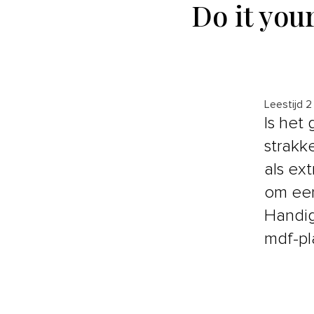
Do it you
Leestijd 2
Is het
strakk
als ex
om een
Handig
mdf-pl