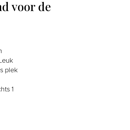
nd voor de
n
 Leuk
s plek
hts 1