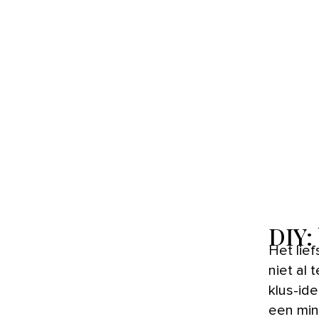
DIY:
Het liefst slapen kids met al hun speelgoed ín bed. Helaas is dat
niet al
klus-ide
een min