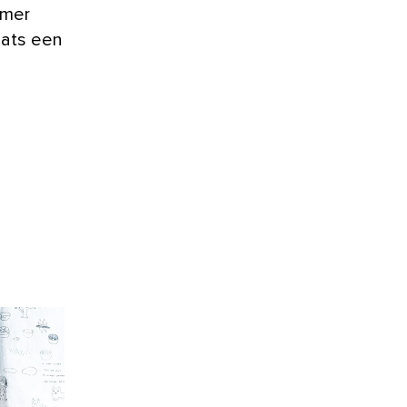
amer
aats een