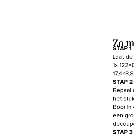
Zo m
STAP 1
Laat de
1x 122×8
17,4×8,8
STAP 2
Bepaal 
het stu
Boor in
een gro
decoupe
STAP 3