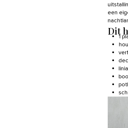
uitstal
een eig
nachtla
Dit 
1 p
hou
ver
dec
lini
boo
pot
sch