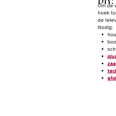
DIY:
Om de w
hoek to
de telev
Nodig:
hou
boo
sch
plu
zaa
tac
afp