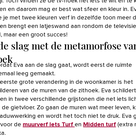
l. Toch vinden ze de tv-hoek net iets te wit en te 
n en daarom mag er best wat sfeer en kleur in. Ev
e je met twee kleuren verf in dezelfde toon meer 
 en brengt een latjeswand aan rondom de televisie
, maar een groot succes!
de slag met de metamorfose va
oek
rdat Eva aan de slag gaat, wordt eerst de ruimte
emaal leeg gemaakt.
eerste grote verandering in de woonkamer is het
ilderen van de muren van de zithoek. Eva schildert
en in twee verschillende grijstonen die net iets lich
 de gietvloer. Zo gaan de muren wat meer leven, kr
aduwwerking en wordt het toch niet te druk. Eva g
rvoor de
muurverf Iets Turf
en
Midden turf
(extra 
xa.