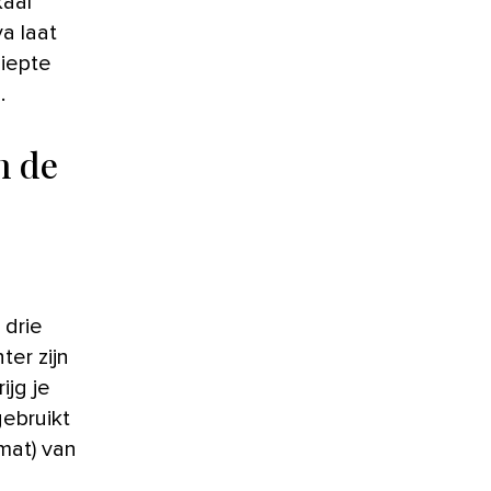
kaal
a laat
diepte
.
n de
 drie
ter zijn
ijg je
ebruikt
mat) van