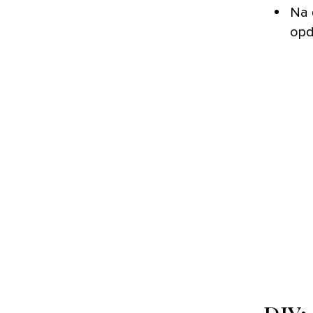
Na 
opd