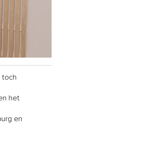
n toch
en het
burg en