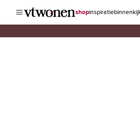
shop
inspiratie
binnenki