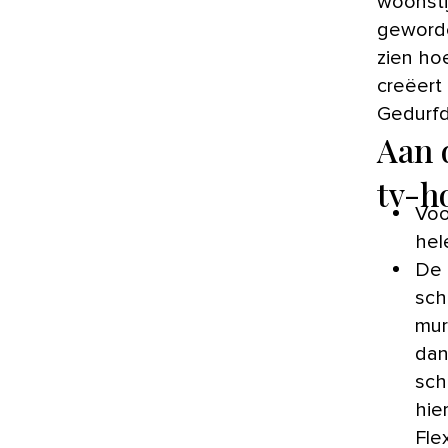
woonstij
geworde
zien ho
creëert
Gedurfd
Aan 
tv-h
Voo
hel
De 
sch
mur
dan
sch
hie
Fle