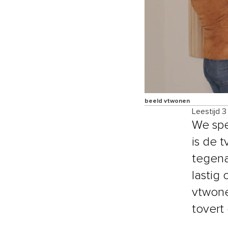
beeld vtwonen
Leestijd 3
We spe
is de t
tegena
lastig
vtwone
tovert