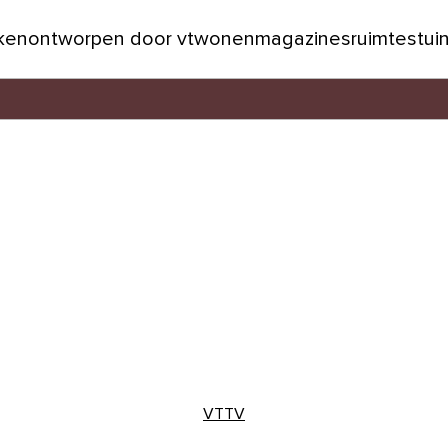
jken
ontworpen door vtwonen
magazines
ruimtes
tui
VTTV