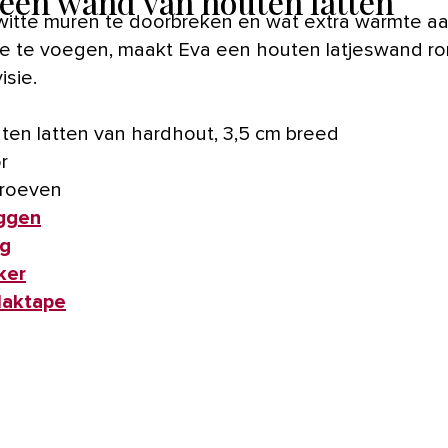
 een wand van houten latten
itte muren te doorbreken en wat extra warmte aa
e te voegen, maakt Eva een houten latjeswand 
isie.
ten latten van hardhout, 3,5 cm breed
r
roeven
ggen
g
ker
laktape