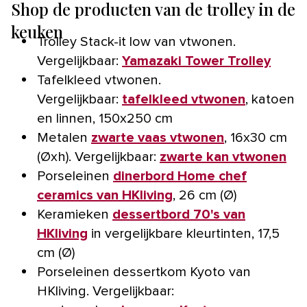
Shop de producten van de trolley in de
keuken
Trolley Stack-it low van vtwonen.
Vergelijkbaar:
Yamazaki Tower Trolley
Tafelkleed vtwonen.
Vergelijkbaar:
tafelkleed vtwonen
, katoen
en linnen, 150x250 cm
Metalen
zwarte vaas vtwonen
, 16x30 cm
(Øxh). Vergelijkbaar:
zwarte kan vtwonen
Porseleinen
dinerbord Home chef
ceramics van HKliving
, 26 cm (Ø)
Keramieken
dessertbord 70's van
HKliving
in vergelijkbare kleurtinten, 17,5
cm (Ø)
Porseleinen dessertkom Kyoto van
HKliving. Vergelijkbaar: