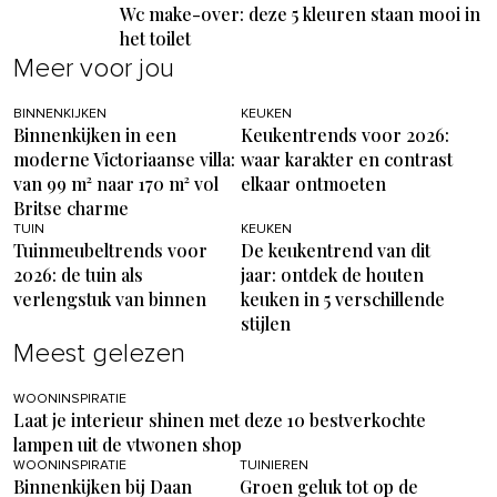
Wc make-over: deze 5 kleuren staan mooi in
het toilet
Meer voor jou
BINNENKIJKEN
KEUKEN
Binnenkijken in een
Keukentrends voor 2026:
moderne Victoriaanse villa:
waar karakter en contrast
van 99 m² naar 170 m² vol
elkaar ontmoeten
Britse charme
TUIN
KEUKEN
Tuinmeubeltrends voor
De keukentrend van dit
2026: de tuin als
jaar: ontdek de houten
verlengstuk van binnen
keuken in 5 verschillende
stijlen
Meest gelezen
WOONINSPIRATIE
Laat je interieur shinen met deze 10 bestverkochte
lampen uit de vtwonen shop
WOONINSPIRATIE
TUINIEREN
Binnenkijken bij Daan
Groen geluk tot op de