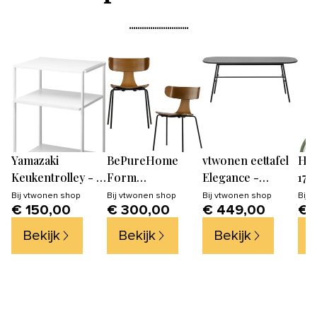
Yamazaki
BePureHome
vtwonen eettafel
HE
Keukentrolley - 3
Form
Elegance -
17
niveaus - Tower -
Eetkamerstoelen
Mango
Bij
vtwonen shop
Bij
vtwonen shop
Bij
vtwonen shop
Bij
H
€ 150,00
€ 300,00
€ 449,00
€ 
Wit
- Hout - Bruin -
Hout/metal -
Set van 2
Zwart - 79x180x90
Bekijk
Bekijk
Bekijk
B