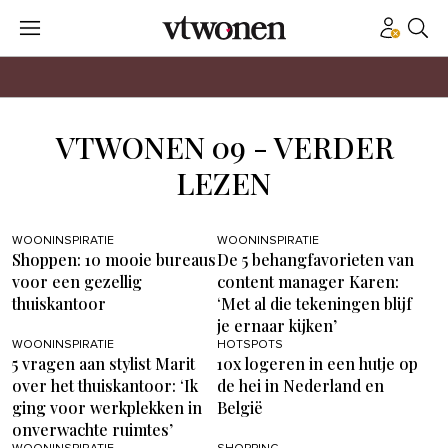
VTWONEN 09 - VERDER
LEZEN
WOONINSPIRATIE
WOONINSPIRATIE
Shoppen: 10 mooie bureaus
De 5 behangfavorieten van
voor een gezellig
content manager Karen:
thuiskantoor
‘Met al die tekeningen blijf
je ernaar kijken’
WOONINSPIRATIE
HOTSPOTS
5 vragen aan stylist Marit
10x logeren in een hutje op
over het thuiskantoor: ‘Ik
de hei in Nederland en
ging voor werkplekken in
België
onverwachte ruimtes’