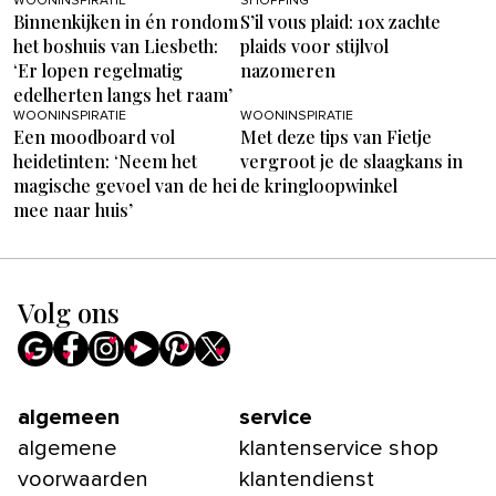
WOONINSPIRATIE
SHOPPING
Binnenkijken in én rondom
S’il vous plaid: 10x zachte
het boshuis van Liesbeth:
plaids voor stijlvol
‘Er lopen regelmatig
nazomeren
edelherten langs het raam’
WOONINSPIRATIE
WOONINSPIRATIE
Een moodboard vol
Met deze tips van Fietje
heidetinten: ‘Neem het
vergroot je de slaagkans in
magische gevoel van de hei
de kringloopwinkel
mee naar huis’
Volg ons
algemeen
service
algemene
klantenservice shop
voorwaarden
klantendienst