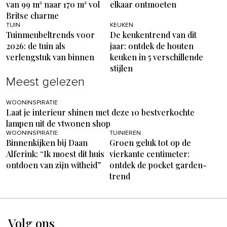
van 99 m² naar 170 m² vol
elkaar ontmoeten
Britse charme
TUIN
KEUKEN
Tuinmeubeltrends voor
De keukentrend van dit
2026: de tuin als
jaar: ontdek de houten
verlengstuk van binnen
keuken in 5 verschillende
stijlen
Meest gelezen
WOONINSPIRATIE
Laat je interieur shinen met deze 10 bestverkochte
lampen uit de vtwonen shop
WOONINSPIRATIE
TUINIEREN
Binnenkijken bij Daan
Groen geluk tot op de
Alferink: “Ik moest dit huis
vierkante centimeter:
ontdoen van zijn witheid”
ontdek de pocket garden-
trend
Volg ons