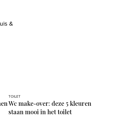
n
uis &
TOILET
nen
Wc make-over: deze 5 kleuren
staan mooi in het toilet