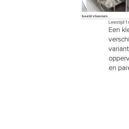
beeld vtwonen
Leestijd 1
Een kl
versch
varian
opperv
en par