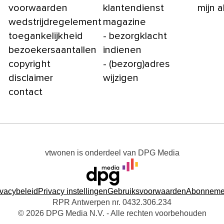
voorwaarden
klantendienst
mijn 
wedstrijdregelement
magazine
toegankelijkheid
- bezorgklacht
bezoekersaantallen
indienen
copyright
- (bezorg)adres
disclaimer
wijzigen
contact
vtwonen
is onderdeel van
DPG Media
ivacybeleid
Privacy instellingen
Gebruiksvoorwaarden
Abonneme
RPR Antwerpen nr. 0432.306.234
© 2026 DPG Media N.V. - Alle rechten voorbehouden