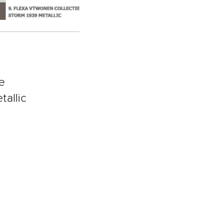
e
allic