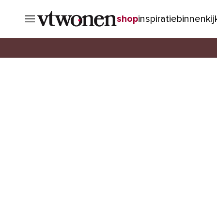
shop
inspiratie
binnenki