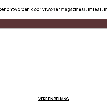
jken
ontworpen door vtwonen
magazines
ruimtes
tui
VERF EN BEHANG