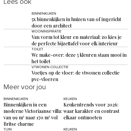
Lees ook
BINNENKIJKEN
5x binnenkijken in huizen van of ingericht
door een architect
WOONINSPIRATIE
Van vorm tot kleur en materiaal: zo kies je
de perfecte bijzettafel voor elk interieur
TOILET
Wc make-over: deze 5 kleuren staan mooi in
het toilet
VTWONEN COLLECTIE
Voetjes op de vloer: de vtwonen collectie
pvc-vloeren
Meer voor jou
BINNENKIJKEN
KEUKEN
Binnenkijken in een
Keukentrends voor 2026:
moderne Victoriaanse villa:
waar karakter en contrast
van 99 m² naar 170 m² vol
elkaar ontmoeten
Britse charme
TUIN
KEUKEN