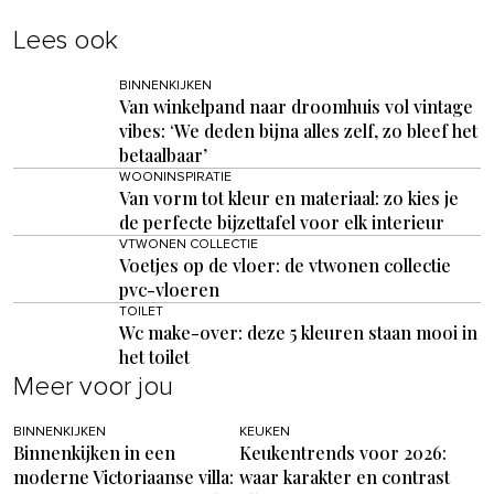
Lees ook
BINNENKIJKEN
Van winkelpand naar droomhuis vol vintage
vibes: ‘We deden bijna alles zelf, zo bleef het
betaalbaar’
WOONINSPIRATIE
Van vorm tot kleur en materiaal: zo kies je
de perfecte bijzettafel voor elk interieur
VTWONEN COLLECTIE
Voetjes op de vloer: de vtwonen collectie
pvc-vloeren
TOILET
Wc make-over: deze 5 kleuren staan mooi in
het toilet
Meer voor jou
BINNENKIJKEN
KEUKEN
Binnenkijken in een
Keukentrends voor 2026:
moderne Victoriaanse villa:
waar karakter en contrast