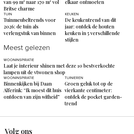
van 99 m² naar 170 m² vol
elkaar ontmoeten
Britse charme
TUIN
KEUKEN
Tuinmeubeltrends voor
De keukentrend van dit
2026: de tuin als
jaar: ontdek de houten
verlengstuk van binnen
keuken in 5 verschillende
stijlen
Meest gelezen
WOONINSPIRATIE
Laat je interieur shinen met deze 10 bestverkochte
lampen uit de vtwonen shop
WOONINSPIRATIE
TUINIEREN
Binnenkijken bij Daan
Groen geluk tot op de
Alferink: “Ik moest dit huis
vierkante centimeter:
ontdoen van zijn witheid”
ontdek de pocket garden-
trend
Volg ons