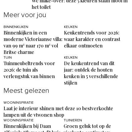
Wc make-over: deze 5 kleuren staan mooi in
het toilet
Meer voor jou
BINNENKIJKEN
KEUKEN
Binnenkijken in een
Keukentrends voor 2026:
moderne Victoriaanse villa:
waar karakter en contrast
van 99 m² naar 170 m² vol
elkaar ontmoeten
Britse charme
TUIN
KEUKEN
Tuinmeubeltrends voor
De keukentrend van dit
2026: de tuin als
jaar: ontdek de houten
verlengstuk van binnen
keuken in 5 verschillende
stijlen
Meest gelezen
WOONINSPIRATIE
Laat je interieur shinen met deze 10 bestverkochte
lampen uit de vtwonen shop
WOONINSPIRATIE
TUINIEREN
Binnenkijken bij Daan
Groen geluk tot op de