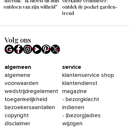
Alferink: “Ik moest dit huis
vierkante centimeter:
ontdoen van zijn witheid”
ontdek de pocket garden-
trend
Volg ons
algemeen
service
algemene
klantenservice shop
voorwaarden
klantendienst
wedstrijdregelement
magazine
toegankelijkheid
- bezorgklacht
bezoekersaantallen
indienen
copyright
- (bezorg)adres
disclaimer
wijzigen