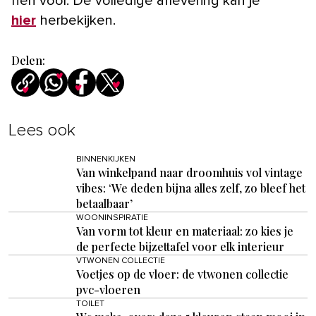
hen voor. De volledige aflevering kan je
hier
herbekijken.
Delen:
Lees ook
BINNENKIJKEN
Van winkelpand naar droomhuis vol vintage
vibes: ‘We deden bijna alles zelf, zo bleef het
betaalbaar’
WOONINSPIRATIE
Van vorm tot kleur en materiaal: zo kies je
de perfecte bijzettafel voor elk interieur
VTWONEN COLLECTIE
Voetjes op de vloer: de vtwonen collectie
pvc-vloeren
TOILET