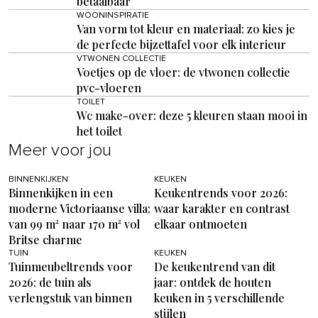
betaalbaar’
WOONINSPIRATIE
Van vorm tot kleur en materiaal: zo kies je
de perfecte bijzettafel voor elk interieur
VTWONEN COLLECTIE
Voetjes op de vloer: de vtwonen collectie
pvc-vloeren
TOILET
Wc make-over: deze 5 kleuren staan mooi in
het toilet
Meer voor jou
BINNENKIJKEN
KEUKEN
Binnenkijken in een
Keukentrends voor 2026:
moderne Victoriaanse villa:
waar karakter en contrast
van 99 m² naar 170 m² vol
elkaar ontmoeten
Britse charme
TUIN
KEUKEN
Tuinmeubeltrends voor
De keukentrend van dit
2026: de tuin als
jaar: ontdek de houten
verlengstuk van binnen
keuken in 5 verschillende
stijlen