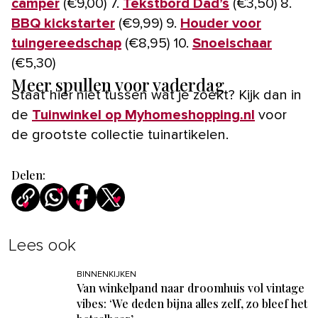
camper
(€9,00) 7.
Tekstbord Dad’s
(€3,50) 8.
BBQ kickstarter
(€9,99) 9.
Houder voor
tuingereedschap
(€8,95) 10.
Snoeischaar
(€5,30)
Meer spullen voor vaderdag
Staat hier niet tussen wat je zoekt? Kijk dan in
de
Tuinwinkel op Myhomeshopping.nl
voor
de grootste collectie tuinartikelen.
Delen:
Lees ook
BINNENKIJKEN
Van winkelpand naar droomhuis vol vintage
vibes: ‘We deden bijna alles zelf, zo bleef het