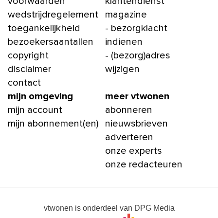
voorwaarden
klantendienst
wedstrijdregelement
magazine
toegankelijkheid
- bezorgklacht
bezoekersaantallen
indienen
copyright
- (bezorg)adres
disclaimer
wijzigen
contact
mijn omgeving
meer vtwonen
mijn account
abonneren
mijn abonnement(en)
nieuwsbrieven
adverteren
onze experts
onze redacteuren
vtwonen
is onderdeel van
DPG Media