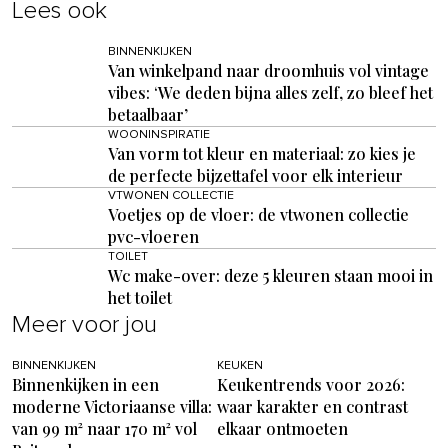
Lees ook
BINNENKIJKEN
Van winkelpand naar droomhuis vol vintage
vibes: ‘We deden bijna alles zelf, zo bleef het
betaalbaar’
WOONINSPIRATIE
Van vorm tot kleur en materiaal: zo kies je
de perfecte bijzettafel voor elk interieur
VTWONEN COLLECTIE
Voetjes op de vloer: de vtwonen collectie
pvc-vloeren
TOILET
Wc make-over: deze 5 kleuren staan mooi in
het toilet
Meer voor jou
BINNENKIJKEN
KEUKEN
Binnenkijken in een
Keukentrends voor 2026:
moderne Victoriaanse villa:
waar karakter en contrast
van 99 m² naar 170 m² vol
elkaar ontmoeten