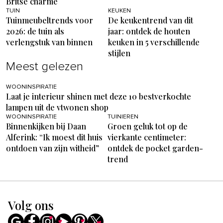
Britse charme
TUIN
KEUKEN
Tuinmeubeltrends voor
De keukentrend van dit
2026: de tuin als
jaar: ontdek de houten
verlengstuk van binnen
keuken in 5 verschillende
stijlen
Meest gelezen
WOONINSPIRATIE
Laat je interieur shinen met deze 10 bestverkochte
lampen uit de vtwonen shop
WOONINSPIRATIE
TUINIEREN
Binnenkijken bij Daan
Groen geluk tot op de
Alferink: “Ik moest dit huis
vierkante centimeter:
ontdoen van zijn witheid”
ontdek de pocket garden-
trend
Volg ons