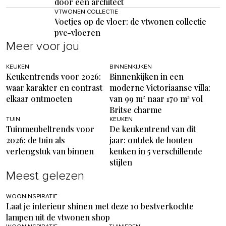
door een architect
VTWONEN COLLECTIE
Voetjes op de vloer: de vtwonen collectie
pvc-vloeren
Meer voor jou
KEUKEN
BINNENKIJKEN
Keukentrends voor 2026:
Binnenkijken in een
waar karakter en contrast
moderne Victoriaanse villa:
elkaar ontmoeten
van 99 m² naar 170 m² vol
Britse charme
TUIN
KEUKEN
Tuinmeubeltrends voor
De keukentrend van dit
2026: de tuin als
jaar: ontdek de houten
verlengstuk van binnen
keuken in 5 verschillende
stijlen
Meest gelezen
WOONINSPIRATIE
Laat je interieur shinen met deze 10 bestverkochte
lampen uit de vtwonen shop