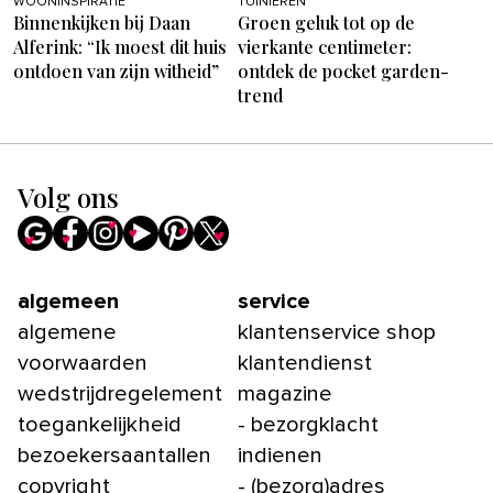
WOONINSPIRATIE
TUINIEREN
Binnenkijken bij Daan
Groen geluk tot op de
Alferink: “Ik moest dit huis
vierkante centimeter:
ontdoen van zijn witheid”
ontdek de pocket garden-
trend
Volg ons
algemeen
service
algemene
klantenservice shop
voorwaarden
klantendienst
wedstrijdregelement
magazine
toegankelijkheid
- bezorgklacht
bezoekersaantallen
indienen
copyright
- (bezorg)adres