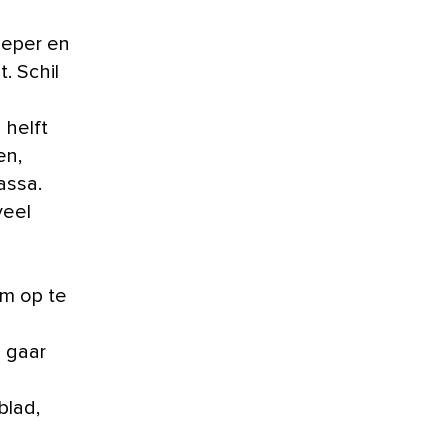
peper en
. Schil
helft
en,
assa.
veel
om op te
 gaar
blad,