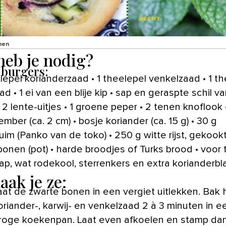
nen
heb je nodig?
 burgers:
tlepel korianderzaad • 1 theelepel venkelzaad • 1 t
ad • 1 ei van een blije kip • sap en geraspte schil va
 2 lente-uitjes • 1 groene peper • 2 tenen knoflook 
mber (ca. 2 cm) • bosje koriander (ca. 15 g) • 30 g
im (Panko van de toko) • 250 g witte rijst, gekookt
bonen (pot) • harde broodjes of Turks brood • voor 
ap, wat rodekool, sterrenkers en extra korianderbl
aak je ze:
aat de zwarte bonen in een vergiet uitlekken. Bak 
oriander-, karwij- en venkelzaad 2 à 3 minuten in e
roge koekenpan. Laat even afkoelen en stamp dan f