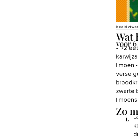
beeld vtwo
Wat 
voor 6
• 1/2 ee
karwijza
limoen •
verse ge
broodkru
zwarte 
limoens
Zo m
1.
L
k
d