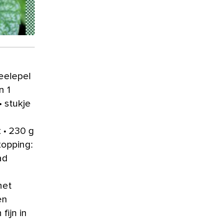
heelepel
n 1
• stukje
 • 230 g
topping:
ad
het
en
ijn in