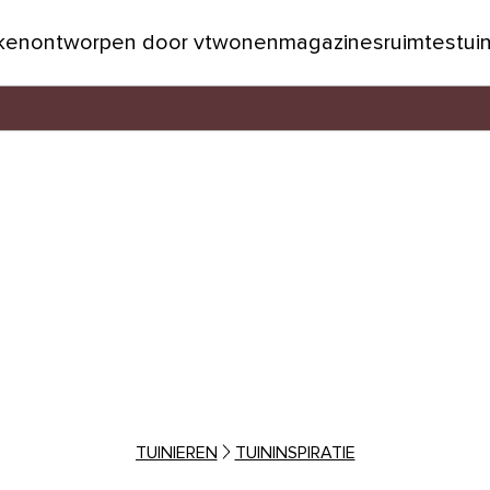
jken
ontworpen door vtwonen
magazines
ruimtes
tui
TUINIEREN
TUININSPIRATIE