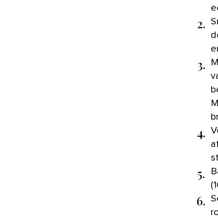
e
2.
S
d
e
3.
M
v
b
M
b
4.
V
a
s
5.
B
(
6.
S
r