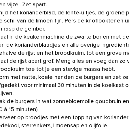
en vijzel. Zet apart.
nijd het korianderblad, de lente-uitjes, de groene 
e schil van de limoen fijn. Pers de knoflooktenen uit
n rasp de gember.
aal in de keukenmachine de zwarte bonen met de 
an de korianderblaadjes en alle overige ingrediënt
ehalve de rijst en het broodkruim, tot een grove m
aal de rijst apart grof. Meng alles en voeg dan zo 
roodkruim toe tot je een stevige massa hebt.
orm met natte, koele handen de burgers en zet ze
fgedekt voor minimaal 30 minuten in de koelkast 
tijven.
ak de burgers in wat zonnebloemolie goudbruin en
10 à 15 minuten).
erveer op broodjes met een topping van koriander
odekool, sterrenkers, limoensap en olijfolie.