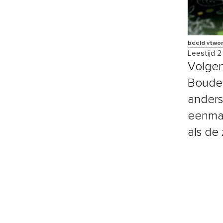
beeld vtwo
Leestijd 2
Volgen
Boudew
anders
eenmaa
als de