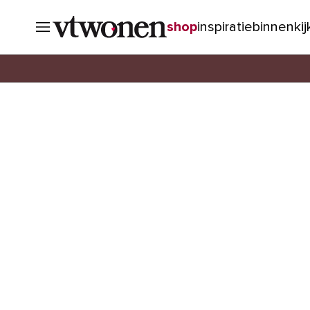
shop
inspiratie
binnenki