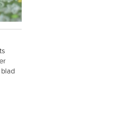
ts
er
 blad