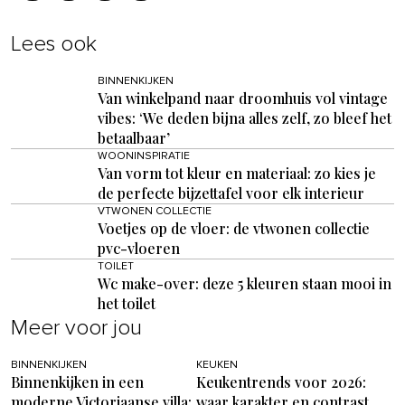
Lees ook
BINNENKIJKEN
Van winkelpand naar droomhuis vol vintage
vibes: ‘We deden bijna alles zelf, zo bleef het
betaalbaar’
WOONINSPIRATIE
Van vorm tot kleur en materiaal: zo kies je
de perfecte bijzettafel voor elk interieur
VTWONEN COLLECTIE
Voetjes op de vloer: de vtwonen collectie
pvc-vloeren
TOILET
Wc make-over: deze 5 kleuren staan mooi in
het toilet
Meer voor jou
BINNENKIJKEN
KEUKEN
Binnenkijken in een
Keukentrends voor 2026:
moderne Victoriaanse villa:
waar karakter en contrast