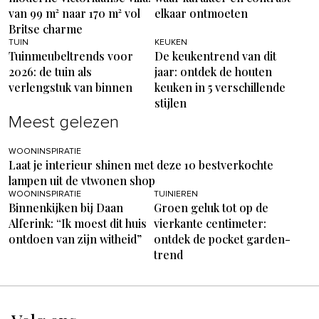
van 99 m² naar 170 m² vol
elkaar ontmoeten
Britse charme
TUIN
KEUKEN
Tuinmeubeltrends voor
De keukentrend van dit
2026: de tuin als
jaar: ontdek de houten
verlengstuk van binnen
keuken in 5 verschillende
stijlen
Meest gelezen
WOONINSPIRATIE
Laat je interieur shinen met deze 10 bestverkochte
lampen uit de vtwonen shop
WOONINSPIRATIE
TUINIEREN
Binnenkijken bij Daan
Groen geluk tot op de
Alferink: “Ik moest dit huis
vierkante centimeter:
ontdoen van zijn witheid”
ontdek de pocket garden-
trend