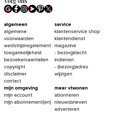
Volg ons
algemeen
service
algemene
klantenservice shop
voorwaarden
klantendienst
wedstrijdregelement
magazine
toegankelijkheid
- bezorgklacht
bezoekersaantallen
indienen
copyright
- (bezorg)adres
disclaimer
wijzigen
contact
mijn omgeving
meer vtwonen
mijn account
abonneren
mijn abonnement(en)
nieuwsbrieven
adverteren