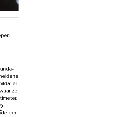
bunda-
cheidene
ilda’ er
 waar ze
imeter.
?
nde een