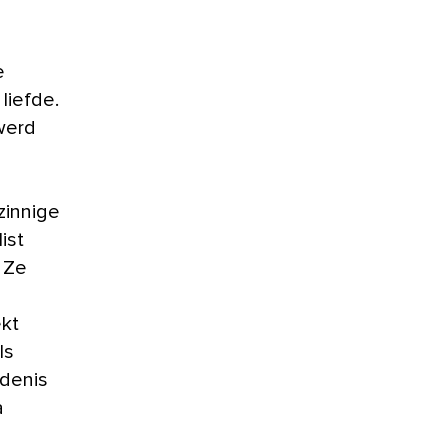
e
liefde.
werd
zinnige
ist
 Ze
ekt
ls
edenis
a