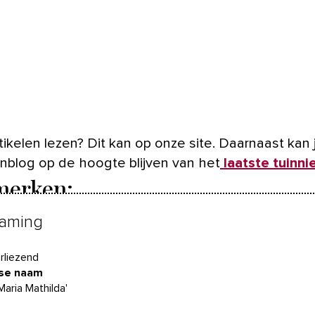
ikelen lezen? Dit kan op onze site. Daarnaast kan 
inblog op de hoogte blijven van het
laatste tuinn
erken:
aming
rliezend
nse naam
Maria Mathilda'