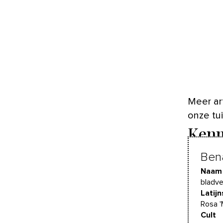
Meer art
onze tu
Kenm
Ben
Naam
bladve
Latij
Rosa '
Cult