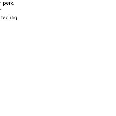
n perk.
r
 tachtig