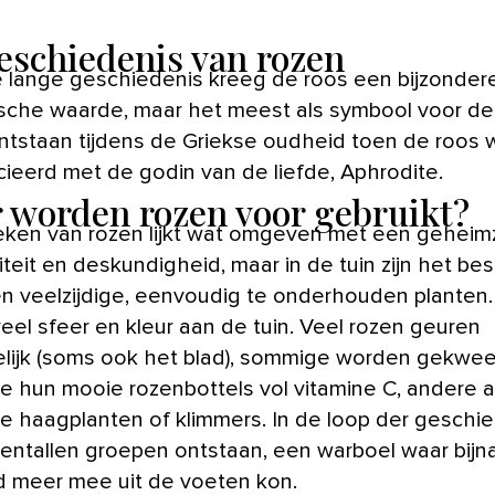
eschiedenis van rozen
 lange geschiedenis kreeg de roos een bijzonder
sche waarde, maar het meest als symbool voor de 
ontstaan tijdens de Griekse oudheid toen de roos 
ieerd met de godin van de liefde, Aphrodite.
 worden rozen voor gebruikt?
ken van rozen lijkt wat omgeven met een geheim
iteit en deskundigheid, maar in de tuin zijn het besl
n veelzijdige, eenvoudig te onderhouden planten.
eel sfeer en kleur aan de tuin. Veel rozen geuren
elijk (soms ook het blad), sommige worden gekwe
 hun mooie rozenbottels vol vitamine C, andere a
ge haagplanten of klimmers. In de loop der geschi
ientallen groepen ontstaan, een warboel waar bijn
 meer mee uit de voeten kon.