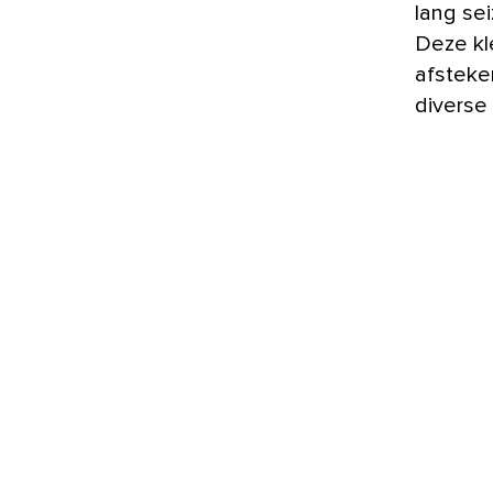
lang se
Deze kle
afsteken
diverse