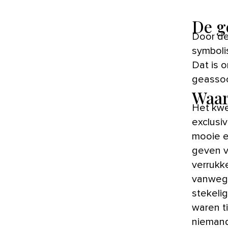
De g
Door de
symboli
Dat is 
geassoc
Waar
Het kwe
exclusiv
mooie e
geven v
verrukk
vanwege
stekeli
waren t
niemand