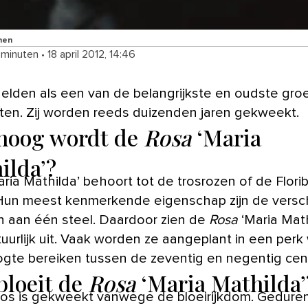
nen
 minuten
•
18 april 2012, 14:46
nten. Zij worden reeds duizenden jaren gekweekt.
hoog wordt de
Rosa
‘Maria
ilda’?
ria Mathilda’ behoort tot de trosrozen of de Flori
Hun meest kenmerkende eigenschap zijn de vers
 aan één steel. Daardoor zien de
Rosa
‘Maria Math
tuurlijk uit. Vaak worden ze aangeplant in een perk
gte bereiken tussen de zeventig en negentig cent
bloeit de
Rosa
‘Maria Mathilda’
os is gekweekt vanwege de bloeirijkdom. Gedure