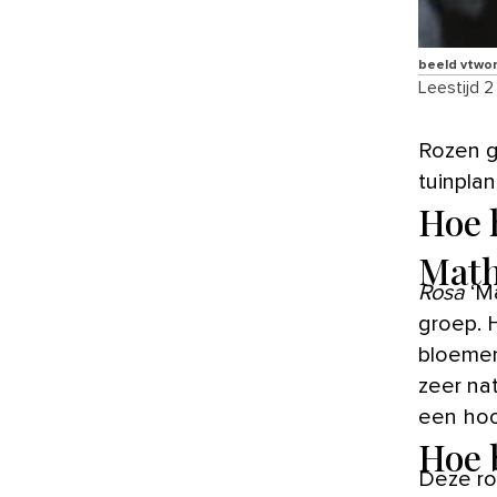
beeld vtwo
Leestijd 2
Rozen gelden als een van de belangrijkste en oudste groepen
tuinpla
Hoe 
Math
Rosa
‘Ma
groep. 
bloemen
zeer na
een hoo
Hoe 
Deze ro