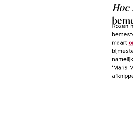
Hoe 
beme
Rozen h
bemeste
maart
o
bijmest
namelijk
‘Maria M
afknipp