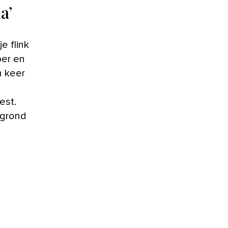
a’
e flink
ber en
n keer
est.
 grond