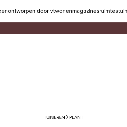
jken
ontworpen door vtwonen
magazines
ruimtes
tui
TUINIEREN
PLANT