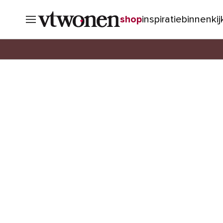
shop
inspiratie
binnenki