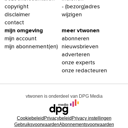
copyright
- (bezorg)adres
disclaimer
wijzigen
contact
mijn omgeving
meer vtwonen
mijn account
abonneren
mijn abonnement(en)
nieuwsbrieven
adverteren
onze experts
onze redacteuren
vtwonen
is onderdeel van
DPG Media
Cookiebeleid
Privacybeleid
Privacy instellingen
Gebruiksvoorwaarden
Abonnementsvoorwaarden