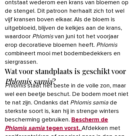
ontstaat wederom een krans van bloemen op
de stengel. Dit patroon herhaalt zich tot wel
vijf kransen boven elkaar. Als de bloem is
uitgebloeid, blijven de kelkjes aan de krans,
waardoor
Phlomis
van juni tot het voorjaar
erop decoratieve bloemen heeft.
Phlomis
combineert mooi met bodembedekkers en
siergrassen.
Wat voor standplaats is geschikt voor
Phlomis samia
?
Phlomis
staat het beste in de volle zon, maar
wel een beetje beschut. De bodem moet niet
te nat zijn. Ondanks dat
Phlomis samia
de
sterkste soort is, kan hij in strenge winters
bescherming gebruiken.
Bescherm de
Phlomis samia
tegen vorst.
Afdekken met