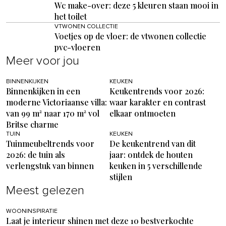
Wc make-over: deze 5 kleuren staan mooi in
het toilet
VTWONEN COLLECTIE
Voetjes op de vloer: de vtwonen collectie
pvc-vloeren
Meer voor jou
BINNENKIJKEN
KEUKEN
Binnenkijken in een
Keukentrends voor 2026:
moderne Victoriaanse villa:
waar karakter en contrast
van 99 m² naar 170 m² vol
elkaar ontmoeten
Britse charme
TUIN
KEUKEN
Tuinmeubeltrends voor
De keukentrend van dit
2026: de tuin als
jaar: ontdek de houten
verlengstuk van binnen
keuken in 5 verschillende
stijlen
Meest gelezen
WOONINSPIRATIE
Laat je interieur shinen met deze 10 bestverkochte