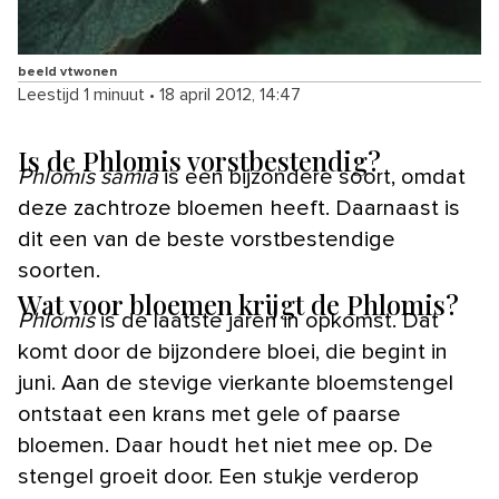
beeld vtwonen
Leestijd 1 minuut
•
18 april 2012, 14:47
Is de Phlomis vorstbestendig?
Phlomis samia
is een bijzondere soort, omdat
deze zachtroze bloemen heeft. Daarnaast is
dit een van de beste vorstbestendige
soorten.
Wat voor bloemen krijgt de Phlomis?
Phlomis
is de laatste jaren in opkomst. Dat
komt door de bijzondere bloei, die begint in
juni. Aan de stevige vierkante bloemstengel
ontstaat een krans met gele of paarse
bloemen. Daar houdt het niet mee op. De
stengel groeit door. Een stukje verderop