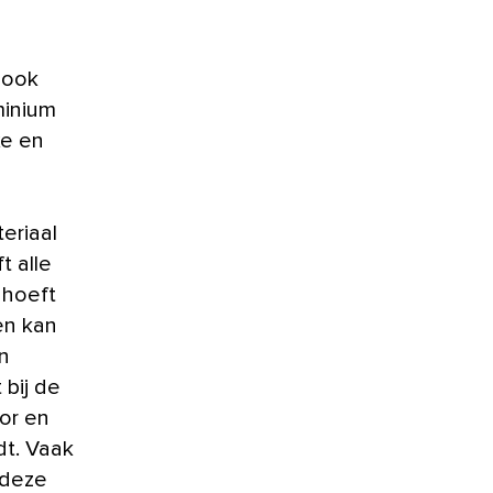
minium
xe en
eriaal
t alle
ehoeft
en kan
en
 bij de
oor en
dt. Vaak
 deze