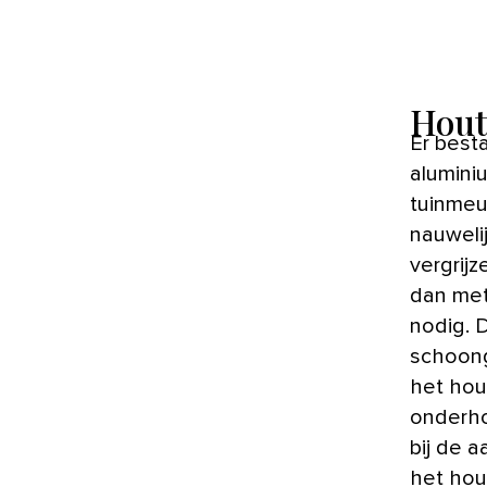
Hout
Er best
alumini
tuinmeu
nauweli
vergrij
dan met
nodig. 
schoong
het hou
onderho
bij de 
het hou