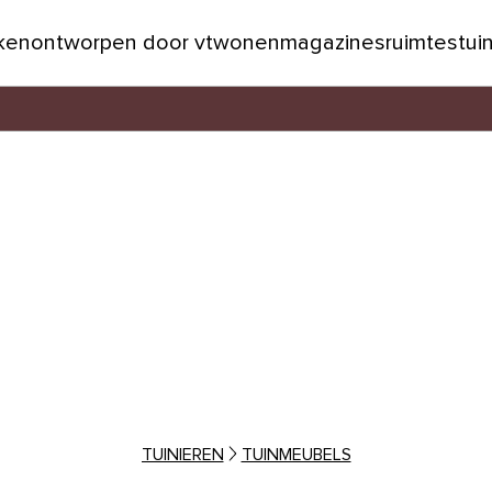
jken
ontworpen door vtwonen
magazines
ruimtes
tui
TUINIEREN
TUINMEUBELS