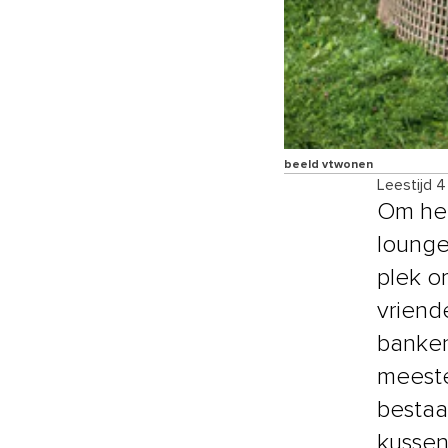
beeld vtwonen
Leestijd 
Om hee
lounge
plek o
vriend
banken
meeste
bestaa
kussen