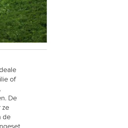
ideale
lie of
,
en. De
 ze
n de
ungeset