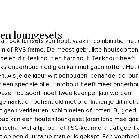
en loungesets
aan ook tuinsets van hout, vaak in combinatie met
um of RVS frame. De meest gebruikte houtsoorten
belen zijn teakhout en hardhout. Teakhout heeft
jks onderhoud nodig en kan niet gaan rotten. Het 
zen. Als je de kleur wilt behouden, behandel de lou
 een speciale olie. Hardhout heeft meer onderho
Deze houtsoort moet twee keer per jaar worden
emaakt en behandeld met olie. Indien je dit niet 
t gaan verkleuren, schimmelen of rotten. Bij goed
ud kan een houten loungeset jaren lang mee gaan
aanschaf wel altijd op het FSC-keurmerk, dat geeft 
t op een duurzame manier is gekapt. Een voorbee