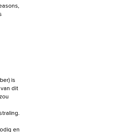
seasons,
s
ber) is
 van dit
 zou
straling.
odig en