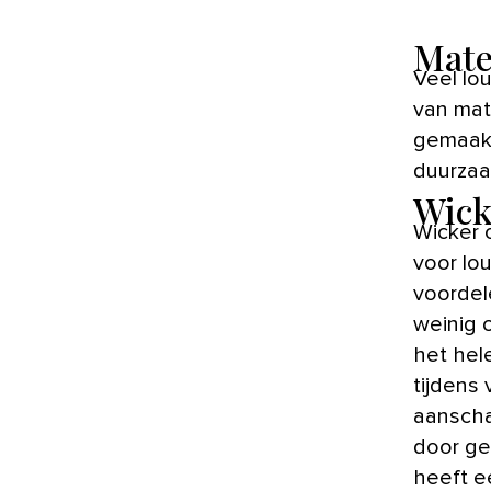
Mate
Veel loungesets zijn gemaakt van Wicker, maar ze worden ook
van mat
gemaakt
duurzaam
Wick
Wicker 
voor lou
voordel
weinig 
het hele
tijdens 
aanscha
door ge
heeft e