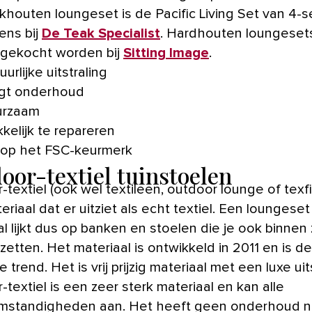
khouten loungeset is de Pacific Living Set van 4-
eens bij
De Teak Specialist
. Hardhouten loungeset
gekocht worden bij
Sitting Image
.
urlijke uitstraling
gt onderhoud
urzaam
kelijk te repareren
 op het FSC-keurmerk
oor-textiel tuinstoelen
textiel (ook wel textileen, outdoor lounge of texfi
riaal dat er uitziet als echt textiel. Een loungeset
l lijkt dus op banken en stoelen die je ook binnen
etten. Het materiaal is ontwikkeld in 2011 en is de
 trend. Het is vrij prijzig materiaal met een luxe uit
textiel is een zeer sterk materiaal en kan alle
standigheden aan. Het heeft geen onderhoud n