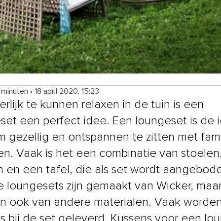
4 minuten
•
18 april 2020, 15:23
rlijk te kunnen relaxen in de tuin is een
set een perfect idee. Een loungeset is de 
m gezellig en ontspannen te zitten met fami
en. Vaak is het een combinatie van stoelen
 en een tafel, die als set wordt aangebod
 loungesets zijn gemaakt van Wicker, maar
n ook van andere materialen. Vaak worde
s bij de set geleverd. Kussens voor een lo