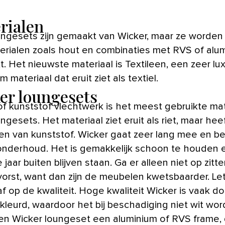
rialen
erialen zoals hout en combinaties met RVS of alu
. Het nieuwste materiaal is Textileen, een zeer lu
 materiaal dat eruit ziet als textiel.
er loungesets
of kunststof vlechtwerk is het meest gebruikte mat
ngesets. Het materiaal ziet eruit als riet, maar heef
en van kunststof. Wicker gaat zeer lang mee en b
onderhoud. Het is gemakkelijk schoon te houden 
 jaar buiten blijven staan. Ga er alleen niet op zitt
vorst, want dan zijn de meubelen kwetsbaarder. Let
f op de kwaliteit. Hoge kwaliteit Wicker is vaak d
kleurd, waardoor het bij beschadiging niet wit wor
en Wicker loungeset een aluminium of RVS frame,