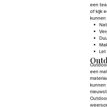
een tea
of kijk 
kunnen 
Natu
Ver
Du
Mak
Let
Outd
Outdoor-
een mate
materiaa
kunnen z
nieuwste
Outdoor-
weersom