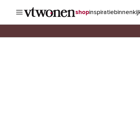
shop
inspiratie
binnenki