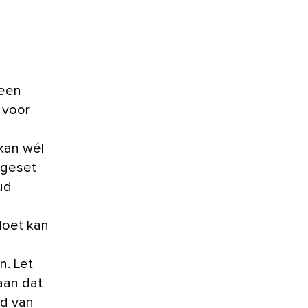
 een
 voor
kan wél
ngeset
ud
doet kan
. Let
aan dat
ld van