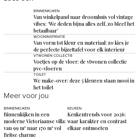
BINNENKIJKEN
Van winkelpand naar droomhuis vol vintage
vibes: ‘We deden bijna alles zelf, zo bleef het
betaalbaar’
WOONINSPIRATIE
Van vorm tot kleur en materiaal: zo kies je
de perfecte bijzettafel voor elk interieur
VTWONEN COLLECTIE
Voetjes op de vloer: de vtwonen collectie
pvc-vloeren
TOILET
Wc make-over: deze 5 kleuren staan mooi in
het toilet
Meer voor jou
BINNENKIJKEN
KEUKEN
Binnenkijken in een
Keukentrends voor 2026:
moderne Victoriaanse villa:
waar karakter en contrast
van 99 m² naar 170 m² vol
elkaar ontmoeten
Britse charme