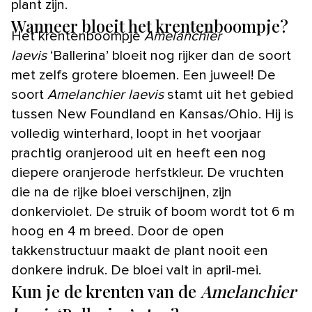
plant zijn.
Wanneer bloeit het krentenboompje?
Het krentenboompje
Amelanchier
laevis
‘Ballerina’ bloeit nog rijker dan de soort
met zelfs grotere bloemen. Een juweel! De
soort
Amelanchier laevis
stamt uit het gebied
tussen New Foundland en Kansas/Ohio. Hij is
volledig winterhard, loopt in het voorjaar
prachtig oranjerood uit en heeft een nog
diepere oranjerode herfstkleur. De vruchten
die na de rijke bloei verschijnen, zijn
donkerviolet. De struik of boom wordt tot 6 m
hoog en 4 m breed. Door de open
takkenstructuur maakt de plant nooit een
donkere indruk. De bloei valt in april-mei.
Kun je de krenten van de
Amelanchier