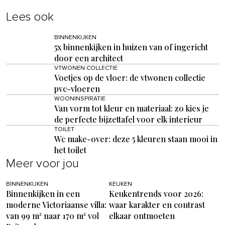
Lees ook
BINNENKIJKEN
5x binnenkijken in huizen van of ingericht
door een architect
VTWONEN COLLECTIE
Voetjes op de vloer: de vtwonen collectie
pvc-vloeren
WOONINSPIRATIE
Van vorm tot kleur en materiaal: zo kies je
de perfecte bijzettafel voor elk interieur
TOILET
Wc make-over: deze 5 kleuren staan mooi in
het toilet
Meer voor jou
BINNENKIJKEN
KEUKEN
Binnenkijken in een
Keukentrends voor 2026:
moderne Victoriaanse villa:
waar karakter en contrast
van 99 m² naar 170 m² vol
elkaar ontmoeten