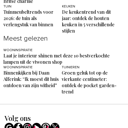
Britse charme
TUIN
KEUKEN
Tuinmeubeltrends voor
De keukentrend van dit
2026: de tuin als
jaar: ontdek de houten
verlengstuk van binnen
keuken in 5 verschillende
stijlen
Meest gelezen
WOONINSPIRATIE
Laat je interieur shinen met deze 10 bestverkochte
lampen uit de vtwonen shop
WOONINSPIRATIE
TUINIEREN
Binnenkijken bij Daan
Groen geluk tot op de
Alferink: “Ik moest dit huis
vierkante centimeter:
ontdoen van zijn witheid”
ontdek de pocket garden-
trend
Volg ons