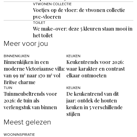
VTWONEN COLLECTIE
Voetjes op de vloer: de vtwonen collectie
pvc-vloeren
TOILET
Wc make-over: deze 5 kleuren staan mooi in
het toilet
Meer voor jou
BINNENKIJKEN
KEUKEN
Binnenkijken in een
Keukentrends voor 2026:
moderne Victoriaanse villa:
waar karakter en contrast
van 99 m² naar 170 m² vol
elkaar ontmoeten
Britse charme
TUIN
KEUKEN
Tuinmeubeltrends voor
De keukentrend van dit
2026: de tuin als
jaar: ontdek de houten
verlengstuk van binnen
keuken in 5 verschillende
stijlen
Meest gelezen
WOONINSPIRATIE