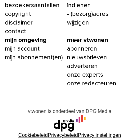
bezoekersaantallen
indienen
copyright
- (bezorg)adres
disclaimer
wijzigen
contact
mijn omgeving
meer vtwonen
mijn account
abonneren
mijn abonnement(en)
nieuwsbrieven
adverteren
onze experts
onze redacteuren
vtwonen
is onderdeel van
DPG Media
Cookiebeleid
Privacybeleid
Privacy instellingen