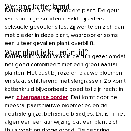
Werking kattenkruid
Kattenkruid is een bijzondere plant. De geur
van sommige soorten maakt bij katers
seksuele gevoelens los. Zij wentelen zich dan
met plezier in deze plant, waardoor er soms
een uiteengevallen plant overblijft.
Waar plant je kattenkruid?
Kattenkruid wordt vaak in de tuin gezet omdat
het goed combineert met een groot aantal
planten. Het past bij roze en blauwe bloemen
en staat schitterend met siergrassen. Zo komt
kattenkruid bijvoorbeeld goed tot zijn recht in
een
zilverpaarse border
. Dat komt door de
meestal paarsblauwe bloemetjes en de
neutrale grijze, behaarde blaadjes. Dit is in het
algemeen een aanwijzing dat een plant zich
thuis voelt op droge grond. De beharing