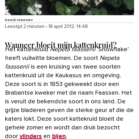
beeld vtwonen
Leestijd 2 minuten
•
18 april 2012, 14:48
Wanneer bloeit mijn kattenkruid?
Het kattenkruid
Nepeta faassenii
‘Snowflake’
heeft vuilwitte bloemen. De soort
Nepeta
faassenii
is een kruising van twee soorten
kattenkruid uit de Kaukasus en omgeving.
Deze soort is in 1853 gekweekt door een
Brabantse kweker met de naam Faassen. Het
is veruit de bekendste soort in ons land. De
grijze bladeren geven de sterke geur af die de
katers lokt. Deze soort kattekruid bloeit de
gehele zomer en wordt dan druk bezocht
door
vlinders
en
bijen
.