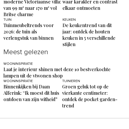
moderne Victoriaanse villa:
waar karakter en contrast
van 99 m² naar 170 m² vol
elkaar ontmoeten
Britse charme
TUIN
KEUKEN
Tuinmeubeltrends voor
De keukentrend van dit
2026: de tuin als
jaar: ontdek de houten
verlengstuk van binnen
keuken in 5 verschillende
stijlen
Meest gelezen
WOONINSPIRATIE
Laat je interieur shinen met deze 10 bestverkochte
lampen uit de vtwonen shop
WOONINSPIRATIE
TUINIEREN
Binnenkijken bij Daan
Groen geluk tot op de
Alferink: “Ik moest dit huis
vierkante centimeter:
ontdoen van zijn witheid”
ontdek de pocket garden-
trend