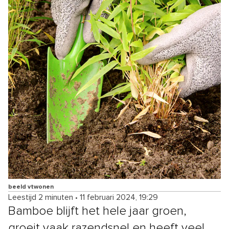
beeld vtwonen
Leestijd 2 minuten
•
11 februari 2024, 19:29
Bamboe blijft het hele jaar groen,
groeit vaak razendsnel en heeft veel