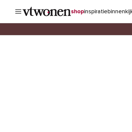
shop
inspiratie
binnenki