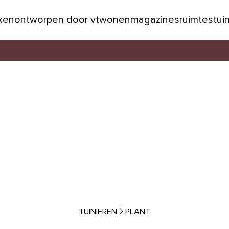
jken
ontworpen door vtwonen
magazines
ruimtes
tui
TUINIEREN
PLANT