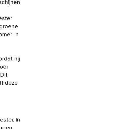
schijnen
ester
tgroene
omer. In
rdat hij
voor
Dit
dt deze
ster. In
 geen