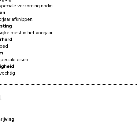
peciale verzorging nodig.
en
orjaar afknippen.
sting
ijke mest in het voorjaar.
rhard
goed
m
peciale eisen
igheid
vochtig
t
rijving