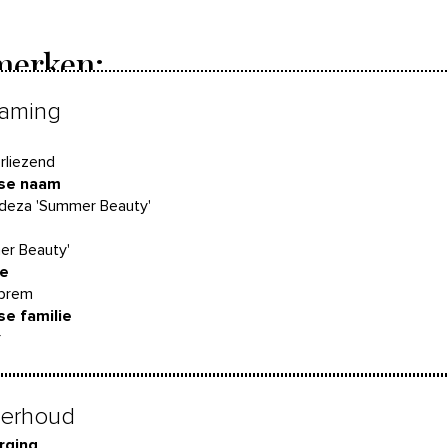
erken:
aming
rliezend
nse naam
deza 'Summer Beauty'
er Beauty'
ie
tbrem
se familie
r
erhoud
rging