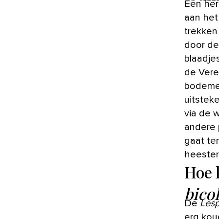
Een her
aan het
trekken 
door de
blaadje
de Vere
bodemer
uitstek
via de w
andere 
gaat te
heester
Hoe 
bico
De
Lesp
erg kou