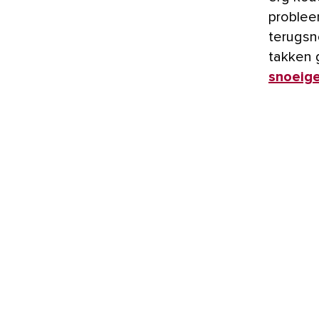
probleem
terugsn
takken 
snoeig