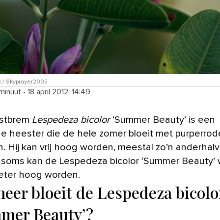
k / Skyprayer2005
 minuut
•
18 april 2012, 14:49
fstbrem
Lespedeza bicolor
‘Summer Beauty’ is een
ge heester die de hele zomer bloeit met purperrod
. Hij kan vrij hoog worden, meestal zo’n anderhal
 soms kan de Lespedeza bicolor ‘Summer Beauty’ 
eter hoog worden.
eer bloeit de Lespedeza bicolo
mer Beauty’?