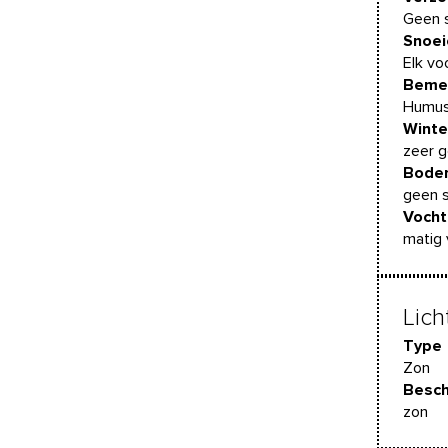
Geen s
Snoei
Elk vo
Beme
Humusr
Winte
zeer 
Bode
geen s
Vocht
matig 
Lich
Type
Zon
Besch
zon