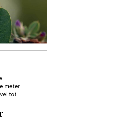
e
ve meter
wel tot
r