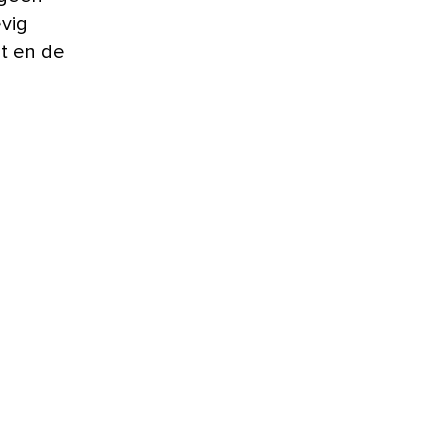
evig
t en de