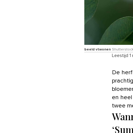
beeld vtwonen
Shutterstoc
Leestijd 1
De her
prachti
bloemen
en heel
twee m
Wann
‘Sum