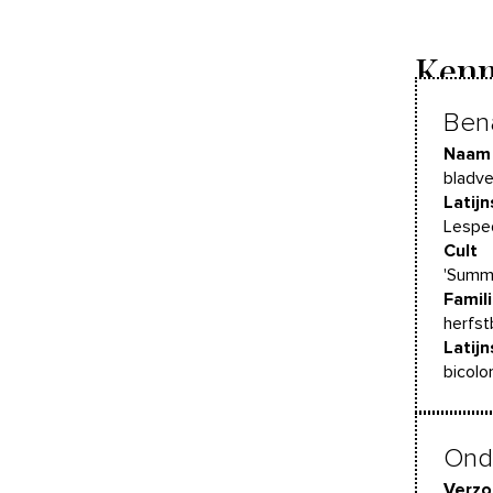
Kenm
Ben
Naam
bladve
Latij
Lespe
Cult
'Summ
Famil
herfs
Latijn
bicolo
Ond
Verzo