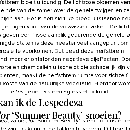
fstbrem bloeit uitbundig. De lichtroze bloemen ver
 einde van de zomer over de gehele twijgen en ze
bijen aan. Het is een sierlijke breed uitstaande he
 gebogen vorm van de volwassen takken. De lich
s geven een frisse aanblik gedurende de gehele z
nigde Staten is deze heester veel aangeplant om
osie te voorkomen. Dat deed deze herfstbrem
end, maar er ontstonden negatieve bijeffecten. Doo
ortelen chemicaliën uitscheidt die schadelijk zijn 
planten, maakt de herfstbrem ruimte voor zichzelf. 
n koste van de natuurlijke vegetatie. Hierdoor wor
 in de VS gezien als een agressief onkruid.
kan ik de Lespedeza
lor
‘Summer Beauty’ snoeien?
edeza bicolor
‘Summer Beauty’ is een robuuste hee
de winters kunnen de takken bevriezen. Dit hoeft