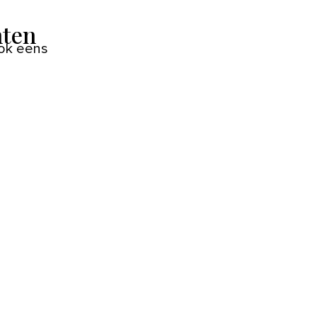
nten
ok eens