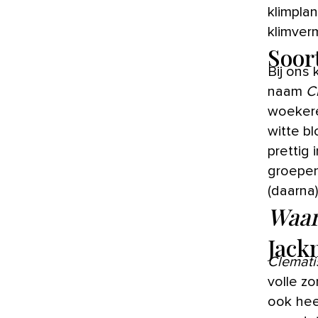
klimpla
klimver
Soor
Bij ons
naam
C
woekere
witte b
prettig 
groepen
(daarna)
Waar
Jack
Clemati
volle z
ook hee