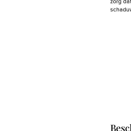
zorg dat
schaduw
Besc