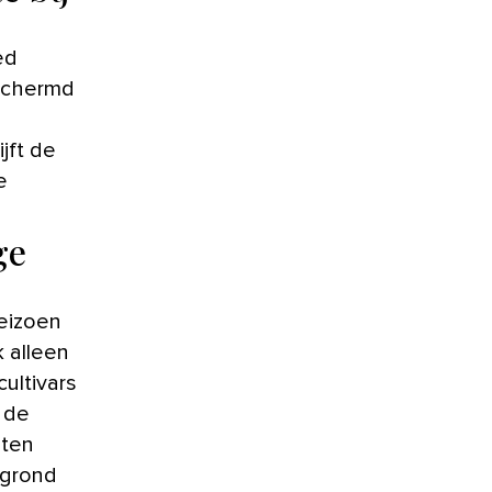
ed
schermd
jft de
e
ge
eizoen
 alleen
ultivars
 de
eten
 grond