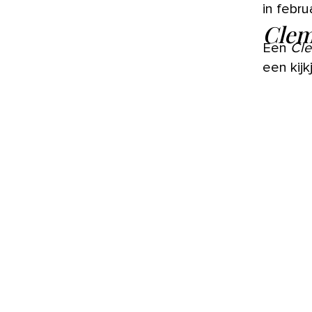
in februa
Clem
Een
Cle
een kijk