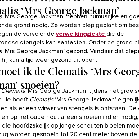
atis ‘Mrs George Jackman’
s
‘Mrs George Jackman’ hebben humusrijke en go
ende grond nodig. Ze worden diep geplant om be
 tegen de vervelende
verwelkingziekte
die de
ondse stengels kan aantasten. Onder de grond bli
s
‘Mrs George Jackman’ gezond. Vandaar dat diep
 hij kan altijd weer gezond uitlopen.
moet ik de Clematis ‘Mrs Geor
man’ snoeien?
e
Clematis
‘Mrs George Jackman’ tijdens het groeis
. Je hoeft
Clematis
‘Mrs George Jackman’ eigenlijk
en als er een wirwar van stengels is ontstaan. De c
eien op het oude hout alleen snoeien indien nodig,
rs die hoofdzakelijk op jonge scheuten bloeien mo
erug worden gesnoeid tot 20 centimeter boven de