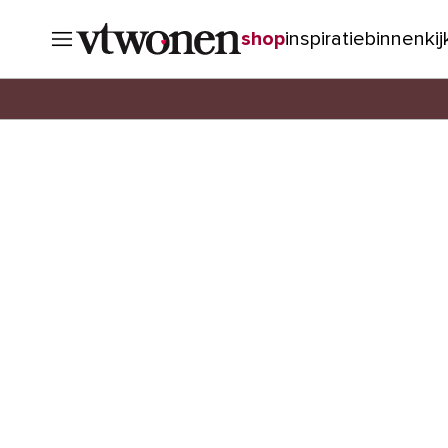
shop
inspiratie
binnenki