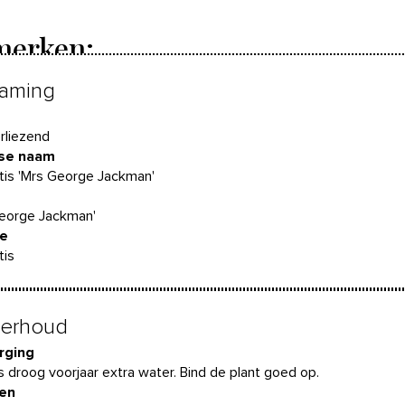
erken:
aming
rliezend
nse naam
is 'Mrs George Jackman'
George Jackman'
ie
tis
erhoud
rging
s droog voorjaar extra water. Bind de plant goed op.
en