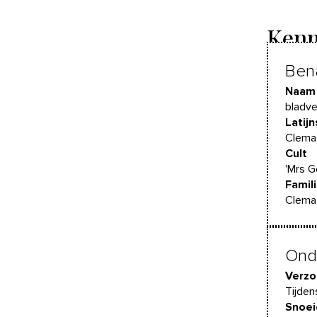
Kenm
Ben
Naam
bladve
Latij
Clemat
Cult
'Mrs 
Famil
Clema
Ond
Verzo
Tijden
Snoei