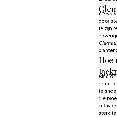
Clem
Clemati
doorlat
te zijn
bovengr
Clemati
planten:
Hoe 
Jack
Bind d
goed op
te snoei
die blo
cultiva
sterk t