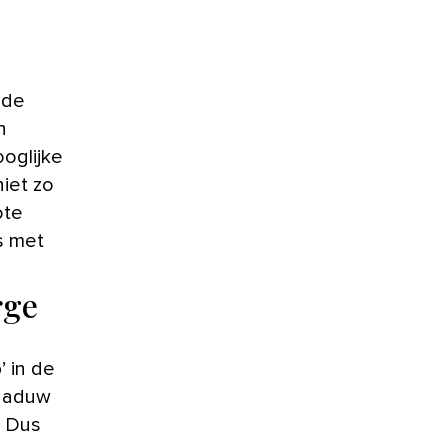
 de
n
oglijke
iet zo
ote
s met
rge
 in de
chaduw
. Dus