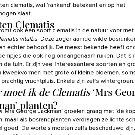
nten clematis, wat ‘rankend’ betekent en op het
mogen slaat.
ten Clematis
 komt ook één soort clematis in de natuur voor met
lematis vitalba
. Deze zogenaamde wilde bosranke
n echter behoorlijk. De meest bekende heeft ono
loempjes die ook nog onaangenaam ruiken. Dat is n
in de tuin. Er zijn veel interessantere soorten en gr
 kweekvormen met grote of kleine bloemen, som
 prachtig vruchtpluis. Enkele zijn zelfs wintergroen.
 moet ik de Clematis
‘Mrs Geo
man’ planten?
s
‘Mrs George Jackman’ groeien graag met ‘de kop’
on, maar als bosrandplanten verdragen ze lichte s
l goed. De wortels moéten zelfs beschaduwd zijn