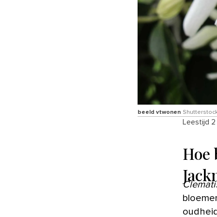
beeld vtwonen
Shutterstock 
Leestijd 2
Hoe 
Jack
Clemati
bloemen
oudheid