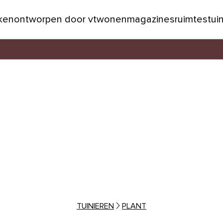
jken
ontworpen door vtwonen
magazines
ruimtes
tui
TUINIEREN
PLANT