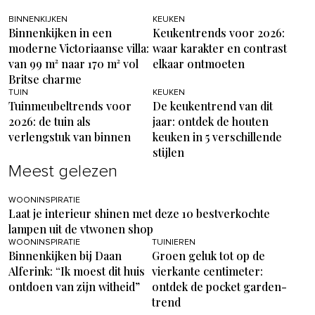
BINNENKIJKEN
KEUKEN
Binnenkijken in een
Keukentrends voor 2026:
moderne Victoriaanse villa:
waar karakter en contrast
van 99 m² naar 170 m² vol
elkaar ontmoeten
Britse charme
TUIN
KEUKEN
Tuinmeubeltrends voor
De keukentrend van dit
2026: de tuin als
jaar: ontdek de houten
verlengstuk van binnen
keuken in 5 verschillende
stijlen
Meest gelezen
WOONINSPIRATIE
Laat je interieur shinen met deze 10 bestverkochte
lampen uit de vtwonen shop
WOONINSPIRATIE
TUINIEREN
Binnenkijken bij Daan
Groen geluk tot op de
Alferink: “Ik moest dit huis
vierkante centimeter:
ontdoen van zijn witheid”
ontdek de pocket garden-
trend