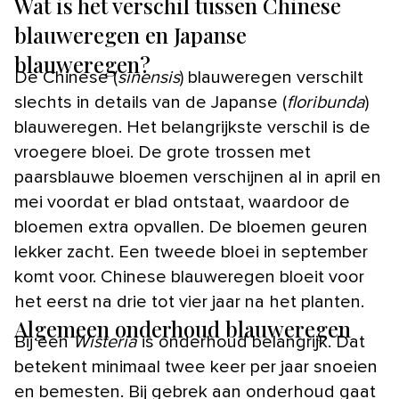
Wat is het verschil tussen Chinese
blauweregen en Japanse
blauweregen?
De Chinese (
sinensis
) blauweregen verschilt
slechts in details van de Japanse (
floribunda
)
blauweregen. Het belangrijkste verschil is de
vroegere bloei. De grote trossen met
paarsblauwe bloemen verschijnen al in april en
mei voordat er blad ontstaat, waardoor de
bloemen extra opvallen. De bloemen geuren
lekker zacht. Een tweede bloei in september
komt voor. Chinese blauweregen bloeit voor
het eerst na drie tot vier jaar na het planten.
Algemeen onderhoud blauweregen
Bij een
Wisteria
is onderhoud belangrijk. Dat
betekent minimaal twee keer per jaar snoeien
en bemesten. Bij gebrek aan onderhoud gaat