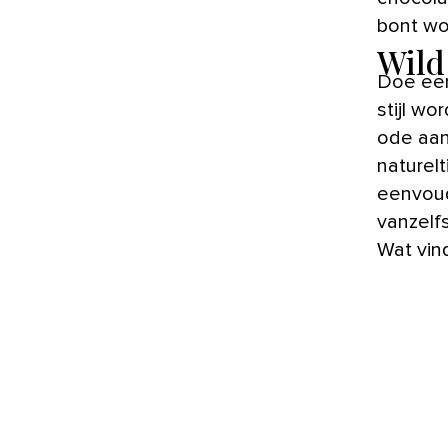
bont wor
Wild
Doe een
stijl w
ode aan 
naturel
eenvoud
vanzelfs
Wat vind