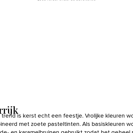
rrijk
 trend is kerst echt een feestje. Vrolijke kleuren 
neerd met zoete pasteltinten. Als basiskleuren w
de- en karamelbruinen gebruikt zodat het geheel n