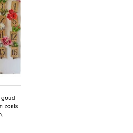
n zoals
n,