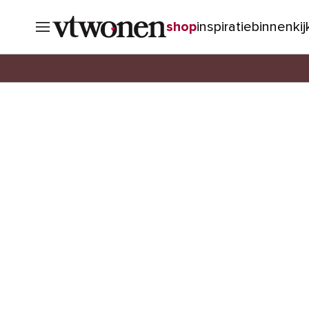
shop
inspiratie
binnenki