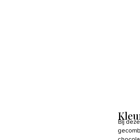
Kleu
Bij deze
gecombi
chocola