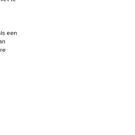
als een
van
ure
n