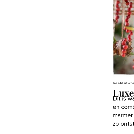
beeld vtwo
Luxe
Dit is waarschijnlijk de meest traditionele stijl. Gebruik veel goud
en comb
marmer 
zo ontst