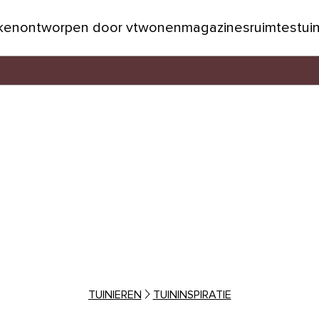
jken
ontworpen door vtwonen
magazines
ruimtes
tui
TUINIEREN
TUININSPIRATIE