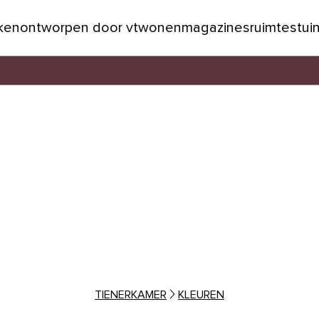
jken
ontworpen door vtwonen
magazines
ruimtes
tui
TIENERKAMER
KLEUREN