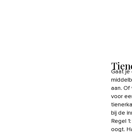
Tien
Gaat je dochter naar de bovenbouw, of je zoon naar de
middelb
aan. Of
voor ee
tienerka
bij de i
Regel 1:
oogt. H