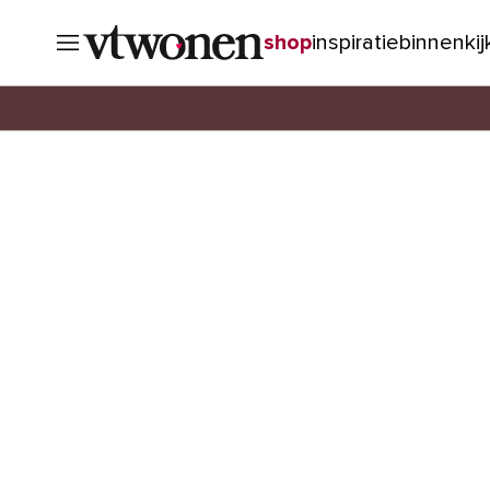
shop
inspiratie
binnenki