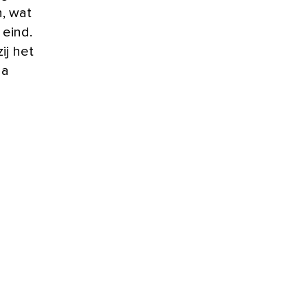
n, wat
eind.
ij het
ga