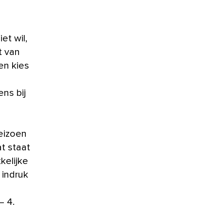
et wil,
t van
en kies
ens bij
eizoen
t staat
kelijke
 indruk
– 4.