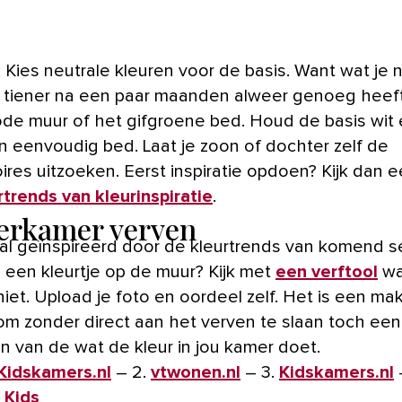
 Kies neutrale kleuren voor de basis. Want wat je ni
je tiener na een paar maanden alweer genoeg heef
rode muur of het gifgroene bed. Houd de basis wit 
n eenvoudig bed. Laat je zoon of dochter zelf de
res uitzoeken. Eerst inspiratie opdoen? Kijk dan e
rtrends van kleurinspiratie
.
erkamer verven
l geïnspireerd door de kleurtrends van komend s
e een kleurtje op de muur? Kijk met
een verftool
wa
iet. Upload je foto en oordeel zelf. Het is een mak
om zonder direct aan het verven te slaan toch een
en van de wat de kleur in jou kamer doet.
Kidskamers.nl
– 2.
vtwonen.nl
– 3.
Kidskamers.nl
 Kids