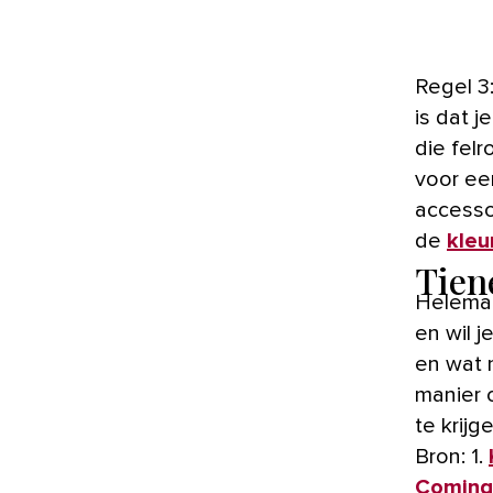
Regel 3:
is dat 
die fel
voor ee
accessoi
de
kleu
Tien
Helemaa
en wil j
en wat n
manier 
te krijg
Bron: 1.
Coming