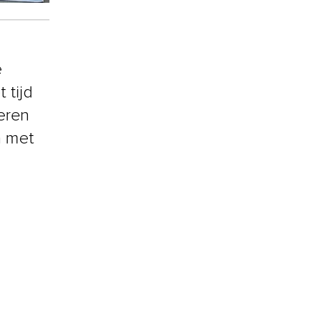
e
 tijd
eren
n met