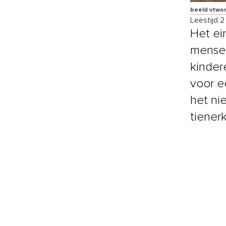
beeld vtwo
Leestijd 2
Het ei
mensen
kinder
voor e
het nie
tiener