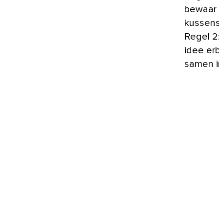
bewaar 
kussens
Regel 2:
idee er
samen i