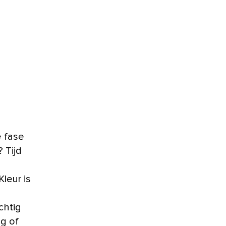
 fase
 Tijd
Kleur is
chtig
eg of