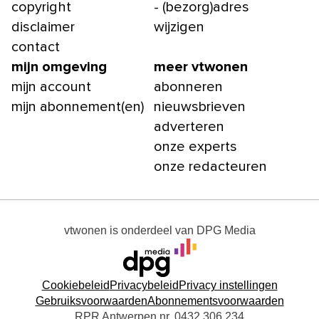
copyright
- (bezorg)adres
disclaimer
wijzigen
contact
mijn omgeving
meer vtwonen
mijn account
abonneren
mijn abonnement(en)
nieuwsbrieven
adverteren
onze experts
onze redacteuren
vtwonen
is onderdeel van
DPG Media
Cookiebeleid
Privacybeleid
Privacy instellingen
Gebruiksvoorwaarden
Abonnementsvoorwaarden
RPR Antwerpen nr. 0432.306.234