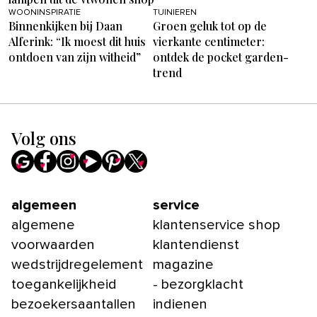
WOONINSPIRATIE
TUINIEREN
Binnenkijken bij Daan
Groen geluk tot op de
Alferink: “Ik moest dit huis
vierkante centimeter:
ontdoen van zijn witheid”
ontdek de pocket garden-
trend
Volg ons
algemeen
service
algemene
klantenservice shop
voorwaarden
klantendienst
wedstrijdregelement
magazine
toegankelijkheid
- bezorgklacht
bezoekersaantallen
indienen