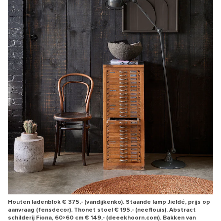
Houten ladenblok € 375,- (vandijkenko). Staande lamp Jieldé, prijs op
aanvraag (fensdecor). Thonet stoel € 195,- (neeflouis). Abstract
schilderij Fiona, 60×60 cm € 149,- (deeekhoorn.com). Bakken van