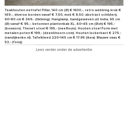
Teakhouten eettafel Pillar, 140 cm (Ø) € 1600,-, retro webbing kruk €
149,-, diverse borden vanaf € 7,50, mok € 8,50, abstract schilderij,
60×80 cm € 349,- (hkliving). Hanglamp, handgeweven uit India, 65 cm
(Ø) vanaf € 95,-, betonnen plantenbak XL, 40×45 cm (Øxh) € 195,-
(boxworx). Thonet stoel € 195,- (neeflouis). Houten stoel Form met
metalen poten € 199,- (deeekhoorn.com). Houten lockerkast € 275,-
(vandijkenko.nl). Tafelkleed 220×145 cm € 17,95 (ikea). Blauwe vaas €
53,- (fonq).
Lees verder onder de advertentie