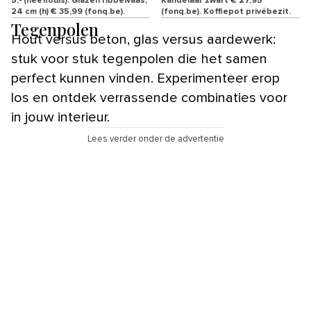
5,- (neeflouis). Glazen ribbelvaas,
Kandelaar zwart € 27,95
24 cm (h) € 35,99 (fonq.be).
(fonq.be). Koffiepot privébezit.
Tegenpolen
Hout versus beton, glas versus aardewerk:
stuk voor stuk tegenpolen die het samen
perfect kunnen vinden. Experimenteer erop
los en ontdek verrassende combinaties voor
in jouw interieur.
Lees verder onder de advertentie