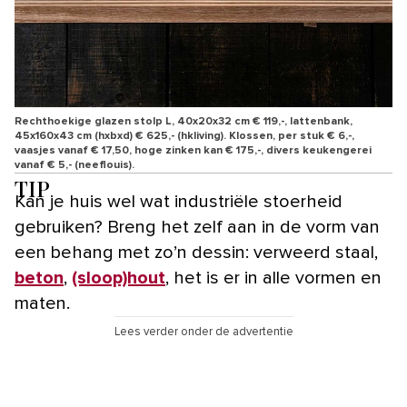
Rechthoekige glazen stolp L, 40x20x32 cm € 119,-, lattenbank,
45x160x43 cm (hxbxd) € 625,- (hkliving). Klossen, per stuk € 6,-,
vaasjes vanaf € 17,50, hoge zinken kan € 175,-, divers keukengerei
vanaf € 5,- (neeflouis).
TIP
Kan je huis wel wat industriële stoerheid
gebruiken? Breng het zelf aan in de vorm van
een behang met zo’n dessin: verweerd staal,
beton
,
(sloop)hout
, het is er in alle vormen en
maten.
Lees verder onder de advertentie