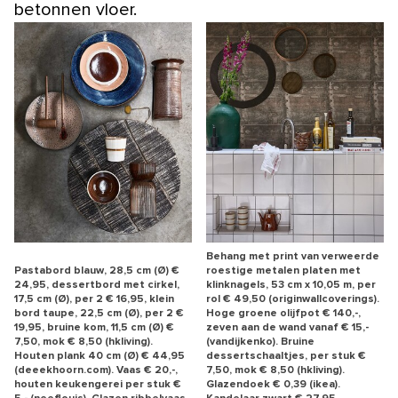
betonnen vloer.
Behang met print van verweerde
Pastabord blauw, 28,5 cm (Ø) €
roestige metalen platen met
24,95, dessertbord met cirkel,
klinknagels, 53 cm x 10,05 m, per
17,5 cm (Ø), per 2 € 16,95, klein
rol € 49,50 (originwallcoverings).
bord taupe, 22,5 cm (Ø), per 2 €
Hoge groene olijfpot € 140,-,
19,95, bruine kom, 11,5 cm (Ø) €
zeven aan de wand vanaf € 15,-
7,50, mok € 8,50 (hkliving).
(vandijkenko). Bruine
Houten plank 40 cm (Ø) € 44,95
dessertschaaltjes, per stuk €
(deeekhoorn.com). Vaas € 20,-,
7,50, mok € 8,50 (hkliving).
houten keukengerei per stuk €
Glazendoek € 0,39 (ikea).