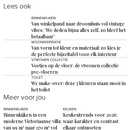
Lees ook
BINNENKIJKEN
Van winkelpand naar droomhuis vol vintage
vibes: ‘We deden bijna alles zelf, zo bleef het
betaalbaar’
WOONINSPIRATIE
Van vorm tot kleur en materiaal: zo kies je
de perfecte bijzettafel voor elk interieur
VTWONEN COLLECTIE
Voetjes op de vloer: de vtwonen collectie
pvc-vloeren
TOILET
Wc make-over: deze 5 kleuren staan mooi in
het toilet
Meer voor jou
BINNENKIJKEN
KEUKEN
Binnenkijken in een
Keukentrends voor 2026:
moderne Victoriaanse villa:
waar karakter en contrast
van 99 m² naar 170 m² vol
elkaar ontmoeten