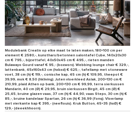
Modulebank Creativ op elke maat te laten maken, 180×100 cm per
element € 2580,-, kunsthars/betonnen salontafel Cube, 140x20x30
cm € 795,-, bijzettafel, 40x50x45 cm € 495,-, rieten manden
Bulawayo Gourd vanaf € 95,- (boxworx). Webbing lounge chair € 329,-,
lattenbank, 45x160x43 cm (hxbxd) € 625,-, tafellamp met stoneware
voet, 38 cm (h) € 119,-, conische kap, 45 cm (h) € 109,95, theepot €
39,99, mok € 8,50 (hkliving). Juten vloerkleed Aslak, 200×130 cm €
210,99, plaid Athen op bank, 200×130 cm € 99,99, terra sierkussen
Mandarin, 40 cm (Ø) € 29,95, bruin sierkussen Birgit, 45 cm (Ø) €
25,45, bruine glazen vaas, 37 cm (h) € 44,90, vaas Steps, 30 cm (h) €
85,-, bruine kandelaar Spartan, 26 cm (h) € 36,99 (fonq). Vloerlamp
met vierkante kap € 395,- (neeflouis). Kruk Button, 45×35 (hxØ) €
129,- (deeekhhoorn).