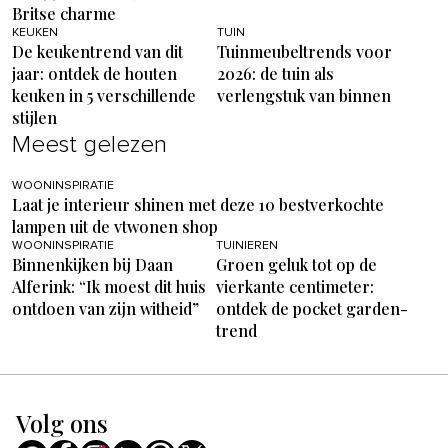
Britse charme
KEUKEN
TUIN
De keukentrend van dit
Tuinmeubeltrends voor
jaar: ontdek de houten
2026: de tuin als
keuken in 5 verschillende
verlengstuk van binnen
stijlen
Meest gelezen
WOONINSPIRATIE
Laat je interieur shinen met deze 10 bestverkochte
lampen uit de vtwonen shop
WOONINSPIRATIE
TUINIEREN
Binnenkijken bij Daan
Groen geluk tot op de
Alferink: “Ik moest dit huis
vierkante centimeter:
ontdoen van zijn witheid”
ontdek de pocket garden-
trend
Volg ons