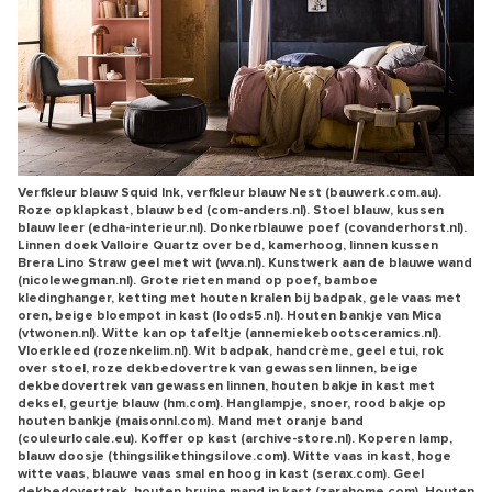
Verfkleur blauw Squid Ink, verfkleur blauw Nest (bauwerk.com.au).
Roze opklapkast, blauw bed (com-anders.nl). Stoel blauw, kussen
blauw leer (edha-interieur.nl). Donkerblauwe poef (covanderhorst.nl).
Linnen doek Valloire Quartz over bed, kamerhoog, linnen kussen
Brera Lino Straw geel met wit (wva.nl). Kunstwerk aan de blauwe wand
(nicolewegman.nl). Grote rieten mand op poef, bamboe
kledinghanger, ketting met houten kralen bij badpak, gele vaas met
oren, beige bloempot in kast (loods5.nl). Houten bankje van Mica
(vtwonen.nl). Witte kan op tafeltje (annemiekebootsceramics.nl).
Vloerkleed (rozenkelim.nl). Wit badpak, handcrème, geel etui, rok
over stoel, roze dekbedovertrek van gewassen linnen, beige
dekbedovertrek van gewassen linnen, houten bakje in kast met
deksel, geurtje blauw (hm.com). Hanglampje, snoer, rood bakje op
houten bankje (maisonnl.com). Mand met oranje band
(couleurlocale.eu). Koffer op kast (archive-store.nl). Koperen lamp,
blauw doosje (thingsilikethingsilove.com). Witte vaas in kast, hoge
witte vaas, blauwe vaas smal en hoog in kast (serax.com). Geel
dekbedovertrek, houten bruine mand in kast (zarahome.com). Houten