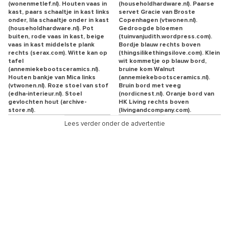
(wonenmetlef.nl). Houten vaas in
(householdhardware.nl). Paarse
kast, paars schaaltje in kast links
servet Gracie van Broste
onder, lila schaaltje onder in kast
Copenhagen (vtwonen.nl).
(householdhardware.nl). Pot
Gedroogde bloemen
buiten, rode vaas in kast, beige
(tuinvanjudith.wordpress.com).
vaas in kast middelste plank
Bordje blauw rechts boven
rechts (serax.com). Witte kan op
(thingsilikethingsilove.com). Klein
tafel
wit kommetje op blauw bord,
(annemiekebootsceramics.nl).
bruine kom Walnut
Houten bankje van Mica links
(annemiekebootsceramics.nl).
(vtwonen.nl). Roze stoel van stof
Bruin bord met veeg
(edha-interieur.nl). Stoel
(nordicnest.nl). Oranje bord van
gevlochten hout (archive-
HK Living rechts boven
store.nl).
(livingandcompany.com).
Lees verder onder de advertentie