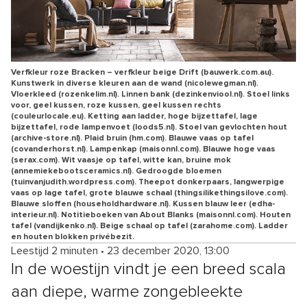
Verfkleur roze Bracken – verfkleur beige Drift (bauwerk.com.au).
Kunstwerk in diverse kleuren aan de wand (nicolewegman.nl).
Vloerkleed (rozenkelim.nl). Linnen bank (dezinkenviool.nl). Stoel links
voor, geel kussen, roze kussen, geel kussen rechts
(couleurlocale.eu). Ketting aan ladder, hoge bijzettafel, lage
bijzettafel, rode lampenvoet (loods5.nl). Stoel van gevlochten hout
(archive-store.nl). Plaid bruin (hm.com). Blauwe vaas op tafel
(covanderhorst.nl). Lampenkap (maisonnl.com). Blauwe hoge vaas
(serax.com). Wit vaasje op tafel, witte kan, bruine mok
(annemiekebootsceramics.nl). Gedroogde bloemen
(tuinvanjudith.wordpress.com). Theepot donkerpaars, langwerpige
vaas op lage tafel, grote blauwe schaal (thingsilikethingsilove.com).
Blauwe sloffen (householdhardware.nl). Kussen blauw leer (edha-
interieur.nl). Notitieboeken van About Blanks (maisonnl.com). Houten
tafel (vandijkenko.nl). Beige schaal op tafel (zarahome.com). Ladder
en houten blokken privébezit.
Leestijd 2 minuten
•
23 december 2020, 13:00
In de woestijn vindt je een breed scala
aan diepe, warme zongebleekte