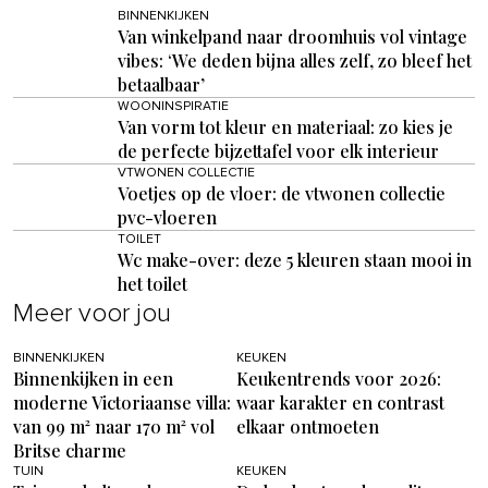
BINNENKIJKEN
Van winkelpand naar droomhuis vol vintage
vibes: ‘We deden bijna alles zelf, zo bleef het
betaalbaar’
WOONINSPIRATIE
Van vorm tot kleur en materiaal: zo kies je
de perfecte bijzettafel voor elk interieur
VTWONEN COLLECTIE
Voetjes op de vloer: de vtwonen collectie
pvc-vloeren
TOILET
Wc make-over: deze 5 kleuren staan mooi in
het toilet
Meer voor jou
BINNENKIJKEN
KEUKEN
Binnenkijken in een
Keukentrends voor 2026:
moderne Victoriaanse villa:
waar karakter en contrast
van 99 m² naar 170 m² vol
elkaar ontmoeten
Britse charme
TUIN
KEUKEN