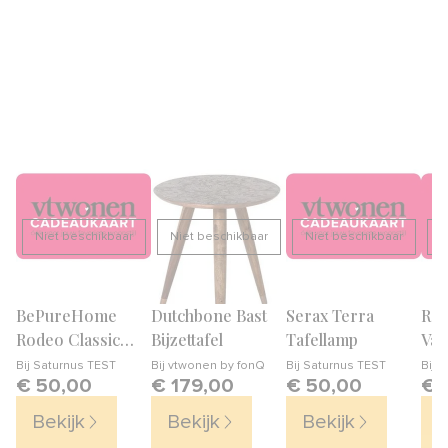
Niet beschikbaar
Niet beschikbaar
Niet beschikbaar
N
BePureHome
Dutchbone Bast
Serax Terra
Raw
Rodeo Classic
Bijzettafel
Tafellamp
Vaa
Bank 2,5-zits
Bij
Saturnus TEST
Bij
vtwonen by fonQ
Bij
Saturnus TEST
Bij
S
€ 50,00
€ 179,00
€ 50,00
€ 
Bekijk
Bekijk
Bekijk
B