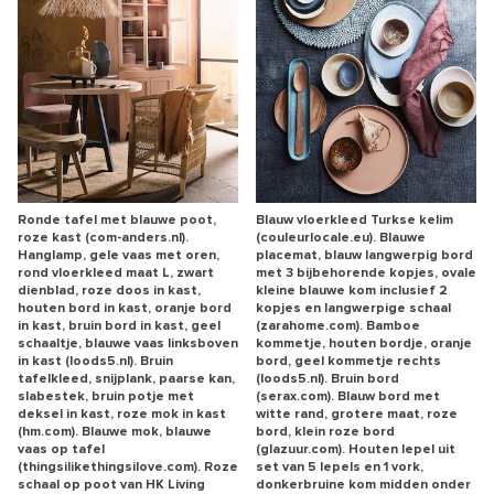
Ronde tafel met blauwe poot,
Blauw vloerkleed Turkse kelim
roze kast (com-anders.nl).
(couleurlocale.eu). Blauwe
Hanglamp, gele vaas met oren,
placemat, blauw langwerpig bord
rond vloerkleed maat L, zwart
met 3 bijbehorende kopjes, ovale
dienblad, roze doos in kast,
kleine blauwe kom inclusief 2
houten bord in kast, oranje bord
kopjes en langwerpige schaal
in kast, bruin bord in kast, geel
(zarahome.com). Bamboe
schaaltje, blauwe vaas linksboven
kommetje, houten bordje, oranje
in kast (loods5.nl). Bruin
bord, geel kommetje rechts
tafelkleed, snijplank, paarse kan,
(loods5.nl). Bruin bord
slabestek, bruin potje met
(serax.com). Blauw bord met
deksel in kast, roze mok in kast
witte rand, grotere maat, roze
(hm.com). Blauwe mok, blauwe
bord, klein roze bord
vaas op tafel
(glazuur.com). Houten lepel uit
(thingsilikethingsilove.com). Roze
set van 5 lepels en 1 vork,
schaal op poot van HK Living
donkerbruine kom midden onder