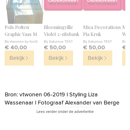
Niet beschikbaar
Niet beschikbaar
Niet beschikbaar
N
Pols Potten
Bloomingville
Mica Decorations
Mic
Graphic Vaas M
Violet 2-zitsbank
Pia Kruk
Win
Bij
vtwonen by fonQ
Bij
Saturnus TEST
Bij
Saturnus TEST
Bij
S
€ 40,00
€ 50,00
€ 50,00
€ 
Bekijk
Bekijk
Bekijk
B
Bron: vtwonen 06-2019 | Styling Liza
Wassenaar | Fotograaf Alexander van Berge
Lees verder onder de advertentie