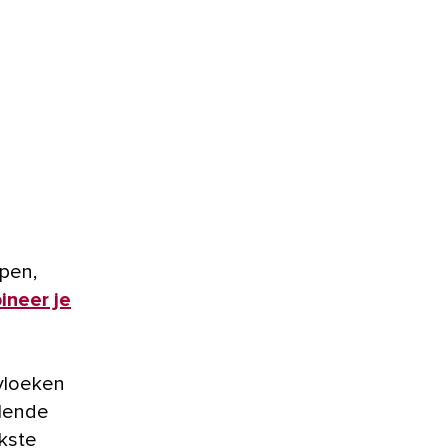
pen,
ineer je
 vloeken
llende
ukste