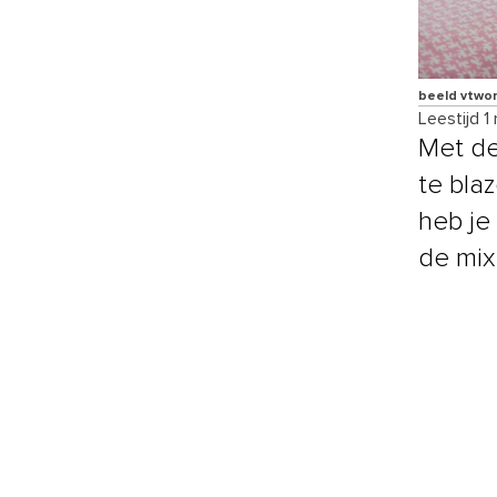
beeld vtwo
Leestijd 1
Met de
te bla
heb je 
de mix