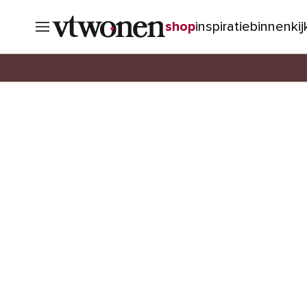
shop
inspiratie
binnenki