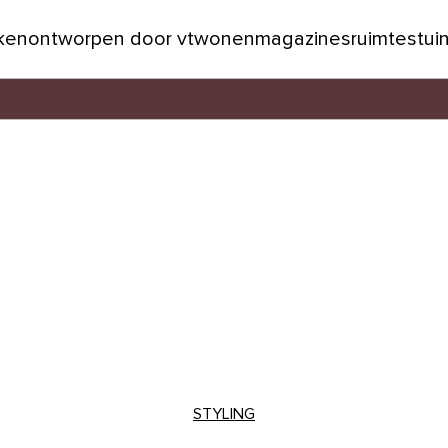
jken
ontworpen door vtwonen
magazines
ruimtes
tui
STYLING