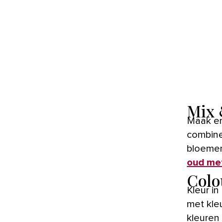
Mix 
Maak er een feest van door verschillende patronen te
combine
bloemen
oud met
Colo
Kleur i
met kleu
kleuren 