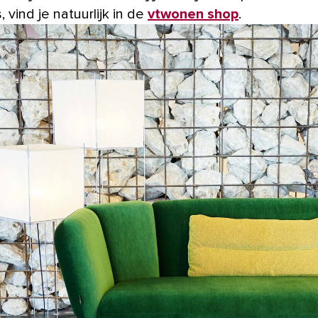
 vind je natuurlijk in de
vtwonen shop
.