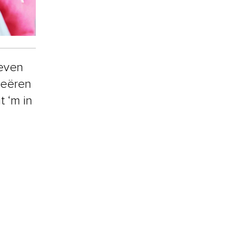
leven
reëren
t ‘m in