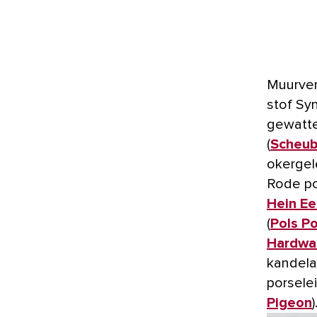
Muurve
stof Sy
gewattee
(
Scheub
okergel
Rode po
Hein Ee
(
Pols P
Hardwa
kandela
porselei
Pigeon
)