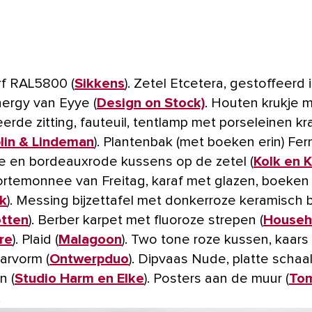
rf RAL5800 (
Sikkens
). Zetel Etcetera, gestoffeerd 
nergy van Eyye (
Design on Stock)
. Houten krukje 
rde zitting, fauteuil, tentlamp met porseleinen kr
lin & Lindeman
). Plantenbak (met boeken erin) Ferm
e en bordeauxrode kussens op de zetel (
Kolk en K
rtemonnee van Freitag, karaf met glazen, boeken 
k
). Messing bijzettafel met donkerroze keramisch 
otten
). Berber karpet met fluoroze strepen (
Househ
re
). Plaid (
Malagoon
). Two tone roze kussen, kaars 
arvorm (
Ontwerpduo
). Dipvaas Nude, platte schaa
n (
Studio Harm en Elke
). Posters aan de muur (
To
.