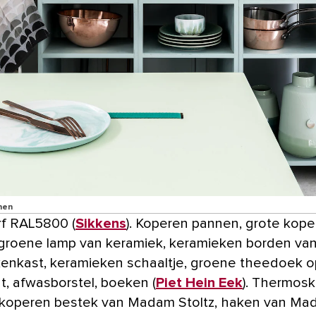
nen
f RAL5800 (
Sikkens
). Koperen pannen, grote kop
 groene lamp van keramiek, keramieken borden van 
enkast, keramieken schaaltje, groene theedoek o
t, afwasborstel, boeken (
Piet Hein Eek
). Thermos
 koperen bestek van Madam Stoltz, haken van M