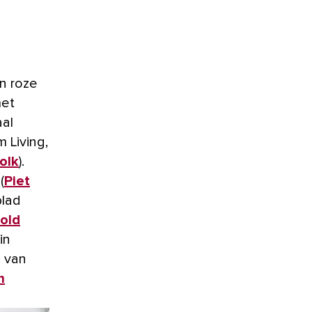
in roze
met
aal
 Living,
olk
).
(
Piet
blad
old
in
l van
m