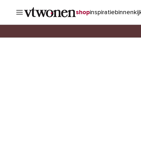
shop
inspiratie
binnenki