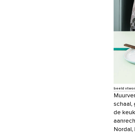
beeld vtwo
Muurver
schaal,
de keuk
aanrech
Nordal,