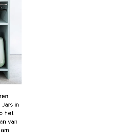
eren
Jars in
p het
kan van
adam