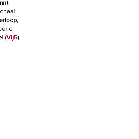
rint
schaal
erloop,
roene
l (
Vij5
).