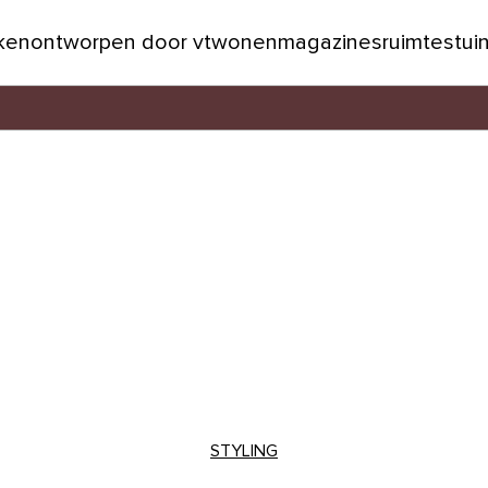
jken
ontworpen door vtwonen
magazines
ruimtes
tui
STYLING