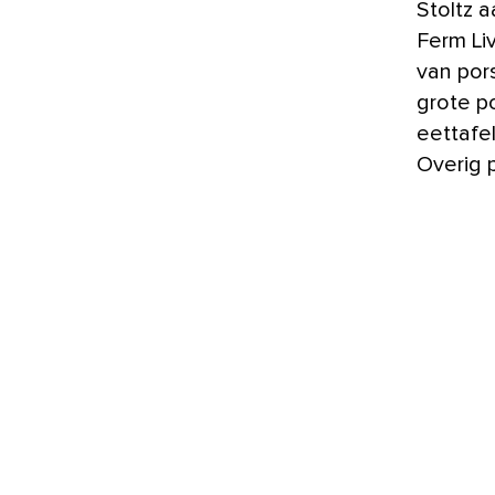
Stoltz 
Ferm Liv
van por
grote p
eettafe
Overig p