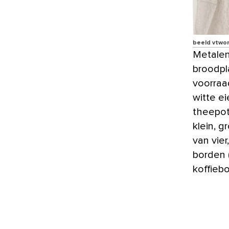
beeld vtwo
Metalen 
broodpl
voorraa
witte e
theepot
klein, gr
van vier
borden 
koffieb