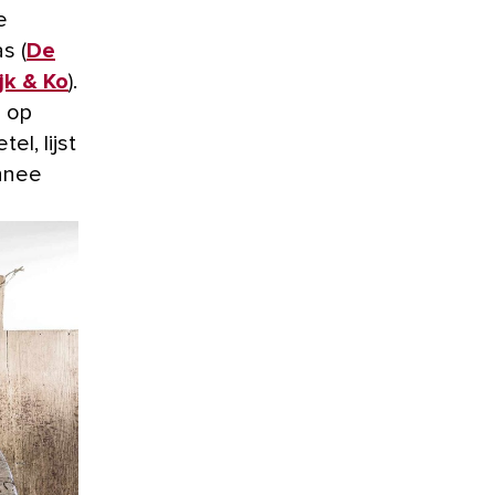
ze
s (
De
jk & Ko
).
n op
el, lijst
onnee