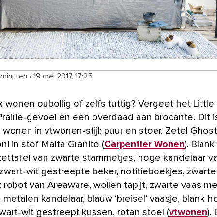
 minuten
•
19 mei 2017, 17:25
Prairie-gevoel en een overdaad aan brocante. Dit i
k wonen in vtwonen-stijl: puur en stoer. Zetel Ghos
i in stof Malta Granito (
Carpentier Wonen
). Blan
ijzettafel van zwarte stammetjes, hoge kandelaar v
 zwart-wit gestreepte beker, notitieboekjes, zwarte
 robot van Areaware, wollen tapijt, zwarte vaas me
 metalen kandelaar, blauw ‘breisel’ vaasje, blank 
wart-wit gestreept kussen, rotan stoel (
vtwonen
).