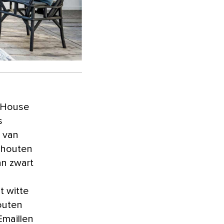
s
t van
k houten
an zwart
t witte
houten
 Emaillen