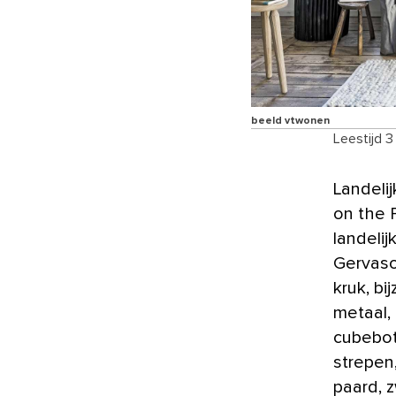
beeld vtwonen
Leestijd 3
Landelijk wonen oubollig of zelfs tuttig? Vergeet het Little House
on the 
landelij
Gervason
kruk, b
metaal,
cubebot
strepen,
paard, z