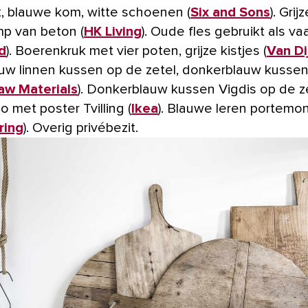
, blauwe kom, witte schoenen (
Six and Sons
). Grij
p van beton (
HK Living
). Oude fles gebruikt als vaa
d
). Boerenkruk met vier poten, grijze kistjes (
Van Di
auw linnen kussen op de zetel, donkerblauw kusse
aw Materials
). Donkerblauw kussen Vigdis op de zet
 met poster Tvilling (
Ikea
). Blauwe leren portem
ring
). Overig privébezit.