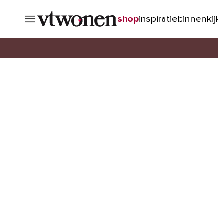
shop
inspiratie
binnenki