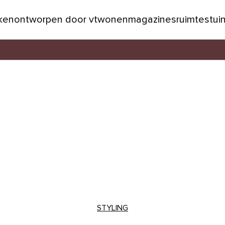
jken
ontworpen door vtwonen
magazines
ruimtes
tui
STYLING