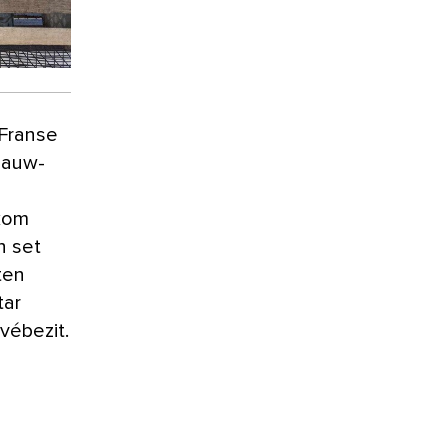
 Franse
blauw-
 kom
n set
ten
tar
ivébezit.