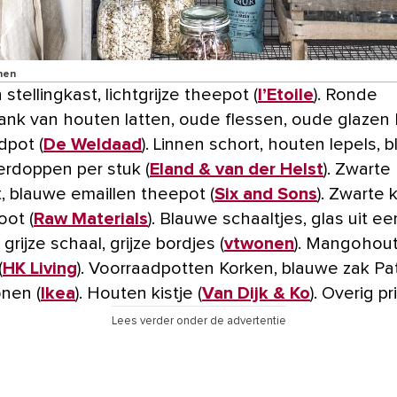
nen
stellingkast, lichtgrijze theepot (
l’Etoile
). Ronde
ank van houten latten, oude flessen, oude glazen
dpot (
De Weldaad
). Linnen schort, houten lepels, 
ierdoppen per stuk (
Eland & van der Helst
). Zwarte
, blauwe emaillen theepot (
Six and Sons
). Zwarte
oot (
Raw Materials
). Blauwe schaaltjes, glas uit ee
, grijze schaal, grijze bordjes (
vtwonen
). Mangohou
(
HK Living
). Voorraadpotten Korken, blauwe zak Pa
onen (
Ikea
). Houten kistje (
Van Dijk & Ko
). Overig pr
Lees verder onder de advertentie