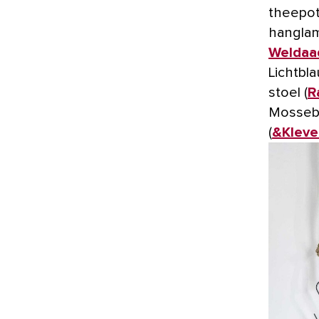
theepot
hanglam
Weldaa
Lichtbl
stoel (
R
Mossebo
(
&Kleve