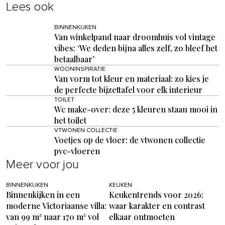
Lees ook
BINNENKIJKEN
Van winkelpand naar droomhuis vol vintage
vibes: ‘We deden bijna alles zelf, zo bleef het
betaalbaar’
WOONINSPIRATIE
Van vorm tot kleur en materiaal: zo kies je
de perfecte bijzettafel voor elk interieur
TOILET
Wc make-over: deze 5 kleuren staan mooi in
het toilet
VTWONEN COLLECTIE
Voetjes op de vloer: de vtwonen collectie
pvc-vloeren
Meer voor jou
BINNENKIJKEN
KEUKEN
Binnenkijken in een
Keukentrends voor 2026:
moderne Victoriaanse villa:
waar karakter en contrast
van 99 m² naar 170 m² vol
elkaar ontmoeten