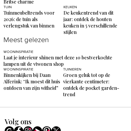
Britse charme
TUIN
KEUKEN
Tuinmeubeltrends voor
De keukentrend van dit
2026: de tuin als
jaar: ontdek de houten
verlengstuk van binnen
keuken in 5 verschillende
stijlen
Meest gelezen
WOONINSPIRATIE
Laat je interieur shinen met deze 10 bestverkochte
lampen uit de vtwonen shop
WOONINSPIRATIE
TUINIEREN
Binnenkijken bij Daan
Groen geluk tot op de
Alferink: “Ik moest dit huis
vierkante centimeter:
ontdoen van zijn witheid”
ontdek de pocket garden-
trend
Volg ons