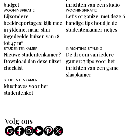
budget
inrichten van een studio
WOONINSPIRATIE
WOONINSPIRATIE
Bijzondere
Let's organize: met deze 6
beeldreportages: kijk mee
handige tips houd je de
in 5 kleine, maar slim
studentenkamer netjes
ingedeelde huizen van 18
tot 47 m²
STUDENTENKAMER
INRICHTING STYLING
Nieuwe studentenkamer?
De droom van iedere
Download dan deze uitzet
gamer: 7 tips voor het
checklist
inrichten van een game
slaapkamer
STUDENTENKAMER
Musthaves voor het
studentenkot
Volg ons