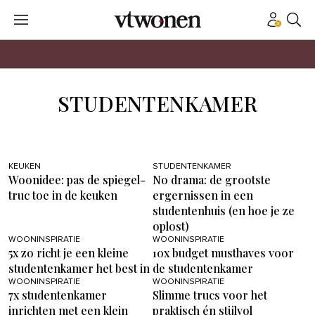
STUDENTENKAMER
KEUKEN
STUDENTENKAMER
Woonidee: pas de spiegel-
No drama: de grootste
truc toe in de keuken
ergernissen in een
studentenhuis (en hoe je ze
oplost)
WOONINSPIRATIE
WOONINSPIRATIE
5x zo richt je een kleine
10x budget musthaves voor
studentenkamer het best in
de studentenkamer
WOONINSPIRATIE
WOONINSPIRATIE
7x studentenkamer
Slimme trucs voor het
inrichten met een klein
praktisch én stijlvol