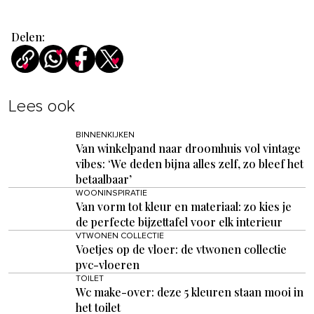
Delen:
Lees ook
BINNENKIJKEN
Van winkelpand naar droomhuis vol vintage
vibes: ‘We deden bijna alles zelf, zo bleef het
betaalbaar’
WOONINSPIRATIE
Van vorm tot kleur en materiaal: zo kies je
de perfecte bijzettafel voor elk interieur
VTWONEN COLLECTIE
Voetjes op de vloer: de vtwonen collectie
pvc-vloeren
TOILET
Wc make-over: deze 5 kleuren staan mooi in
het toilet