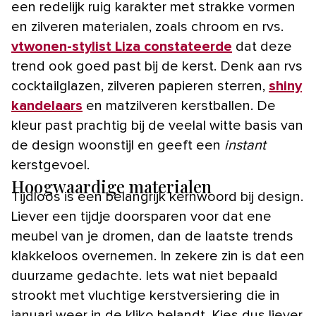
een redelijk ruig karakter met strakke vormen
en zilveren materialen, zoals chroom en rvs.
vtwonen-stylist Liza constateerde
dat deze
trend ook goed past bij de kerst. Denk aan rvs
cocktailglazen, zilveren papieren sterren,
shiny
kandelaars
en matzilveren kerstballen. De
kleur past prachtig bij de veelal witte basis van
de design woonstijl en geeft een
instant
kerstgevoel.
Hoogwaardige materialen
Tijdloos is een belangrijk kernwoord bij design.
Liever een tijdje doorsparen voor dat ene
meubel van je dromen, dan de laatste trends
klakkeloos overnemen. In zekere zin is dat een
duurzame gedachte. Iets wat niet bepaald
strookt met vluchtige kerstversiering die in
januari weer in de kliko belandt. Kies dus liever