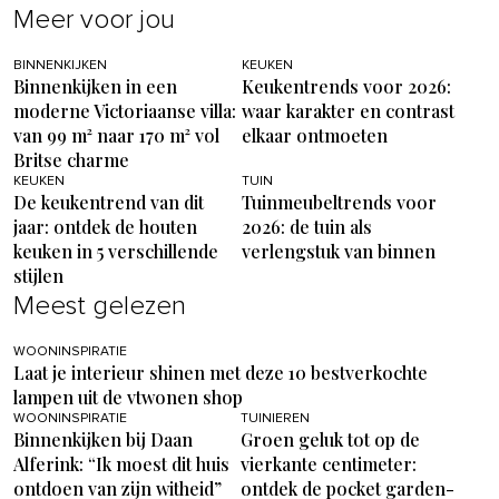
Meer voor jou
BINNENKIJKEN
KEUKEN
Binnenkijken in een
Keukentrends voor 2026:
moderne Victoriaanse villa:
waar karakter en contrast
van 99 m² naar 170 m² vol
elkaar ontmoeten
Britse charme
KEUKEN
TUIN
De keukentrend van dit
Tuinmeubeltrends voor
jaar: ontdek de houten
2026: de tuin als
keuken in 5 verschillende
verlengstuk van binnen
stijlen
Meest gelezen
WOONINSPIRATIE
Laat je interieur shinen met deze 10 bestverkochte
lampen uit de vtwonen shop
WOONINSPIRATIE
TUINIEREN
Binnenkijken bij Daan
Groen geluk tot op de
Alferink: “Ik moest dit huis
vierkante centimeter:
ontdoen van zijn witheid”
ontdek de pocket garden-