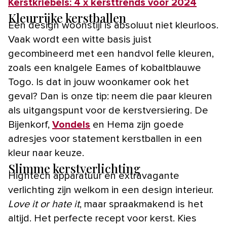
Kerstkriebels: 4 x kersttrends voor 2024
Kleurrijke kerstballen
Een design woonstijl is absoluut niet kleurloos.
Vaak wordt een witte basis juist
gecombineerd met een handvol felle kleuren,
zoals een knalgele Eames of kobaltblauwe
Togo. Is dat in jouw woonkamer ook het
geval? Dan is onze tip: neem die paar kleuren
als uitgangspunt voor de kerstversiering. De
Bijenkorf,
Vondels
en Hema zijn goede
adresjes voor statement kerstballen in een
kleur naar keuze.
Slimme kerstverlichting
Hightech apparatuur en extravagante
verlichting zijn welkom in een design interieur.
Love it or hate it
, maar spraakmakend is het
altijd. Het perfecte recept voor kerst. Kies