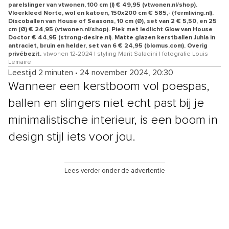
parelslinger van vtwonen, 100 cm (l) € 49,95 (vtwonen.nl/shop).
Vloerkleed Norte, wol en katoen, 150x200 cm € 585,- (fermliving.nl).
Discoballen van House of Seasons, 10 cm (Ø), set van 2 € 5,50, en 25
cm (Ø) € 24,95 (vtwonen.nl/shop). Piek met ledlicht Glow van House
Doctor € 44,95 (strong-desire.nl). Matte glazen kerstballen Juhla in
antraciet, bruin en helder, set van 6 € 24,95 (blomus.com). Overig
privébezit.
vtwonen 12-2024 | styling Marit Saladini | fotografie Louis
Lemaire
Leestijd 2 minuten
•
24 november 2024, 20:30
Wanneer een kerstboom vol poespas,
ballen en slingers niet echt past bij je
minimalistische interieur, is een boom in
design stijl iets voor jou.
Lees verder onder de advertentie