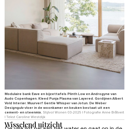
Modulaire bank Eave en bijzettafels Plinth Low en Androgyne van
Audo Copenhagen. Kleed Punja Plasma van Layered. Gordijnen Albert
Vold Interiør. Muurverf Gentle Whisper van Jotun. De Weber
Designgulv vloer in de woonkamer en keuken bestaat uit een
cement- en steenmix.
Stijlvol Wonen 03-2025 | Fotografie Anne Bråtveit
| Tekst Caroline Westdijk
Wisselend uitzicht
De villa ligt pal aan het water en gaat op in de