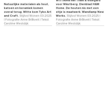
W171 Alma van Tham & Videgård
Natuurlijke materialen als hout,
voor Wästberg. Dienblad H&M
katoen en keramiek komen
Home. De houten nis met een
overal terug. Witte kom Tybo Art
zitje is maatwerk. Wandlamp New
and Craft.
Stijlvol Wonen 03-2025
Works.
Stijlvol Wonen 03-2025 |
| Fotografie Anne Bråtveit | Tekst
Fotografie Anne Bråtveit | Tekst
Caroline Westdijk
Caroline Westdijk