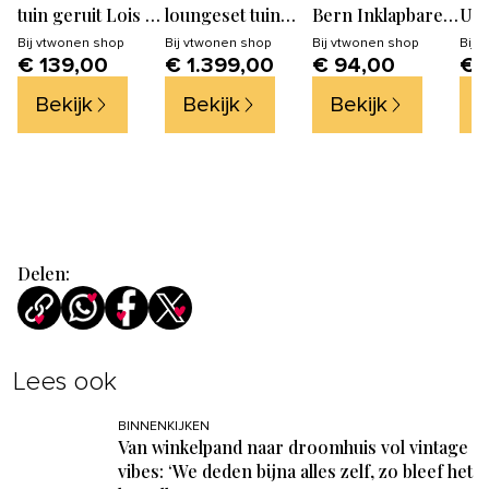
tuin geruit Lois -
loungeset tuin
Bern Inklapbare
Uni
Hout - Naturel -
Biam - Acacia
Houten Tuinstoel
dek
Bij
vtwonen shop
Bij
vtwonen shop
Bij
vtwonen shop
Bij
v
€ 139,00
€ 1.399,00
€ 94,00
€ 
73x60x78
Hout - Naturel -
- Wit
Eff
67x227x227
Jum
Bekijk
Bekijk
Bekijk
B
240
Za
Delen:
Lees ook
BINNENKIJKEN
Van winkelpand naar droomhuis vol vintage
vibes: ‘We deden bijna alles zelf, zo bleef het