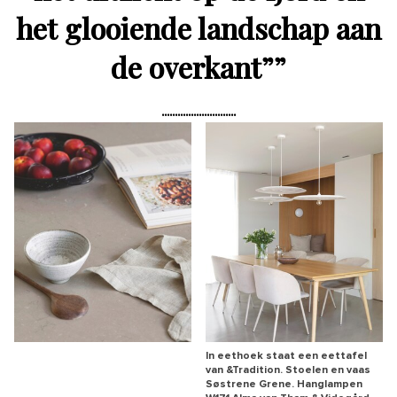
het glooiende landschap aan
de overkant”
”
In eethoek staat een eettafel
van &Tradition. Stoelen en vaas
Søstrene Grene. Hanglampen