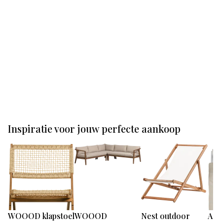
Inspiratie voor jouw perfecte aankoop
WOOOD klapstoel
WOOOD
Nest outdoor
Amb