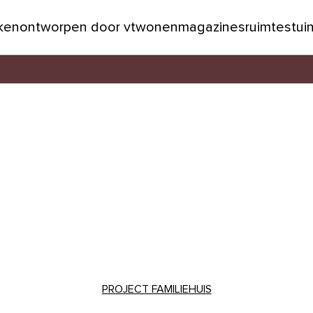
jken
ontworpen door vtwonen
magazines
ruimtes
tui
PROJECT FAMILIEHUIS