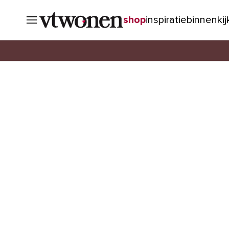
shop
inspiratie
binnenki