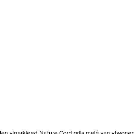
len vloerkleed Nature Cord grijs melé van vtwone