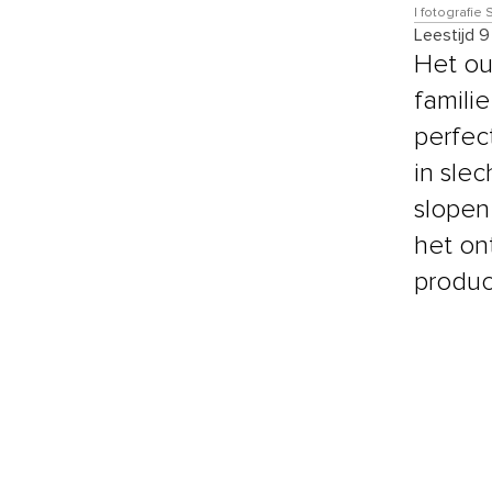
| fotografie
Leestijd 
Het ou
famili
perfec
in slec
slopen
het on
product