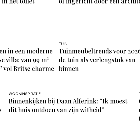
in het toilet
of ingericht door een archit
TUIN
en in een moderne
Tuinmeubeltrends voor 2026
e villa: van 99 m²
de tuin als verlengstuk van
² vol Britse charme
binnen
WOONINSPIRATIE
Binnenkijken bij Daan Alferink: “Ik moest
p
dit huis ontdoen van zijn witheid”