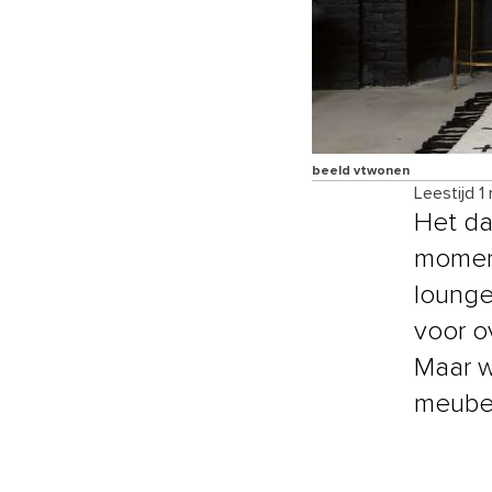
beeld vtwonen
Leestijd 1
Het da
moment
lounge
voor o
Maar w
meubel