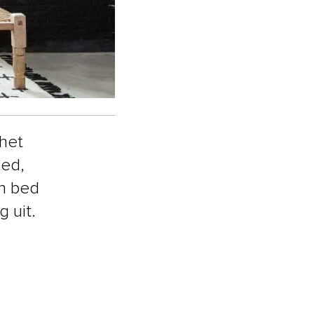
het
bed,
’n bed
 uit.