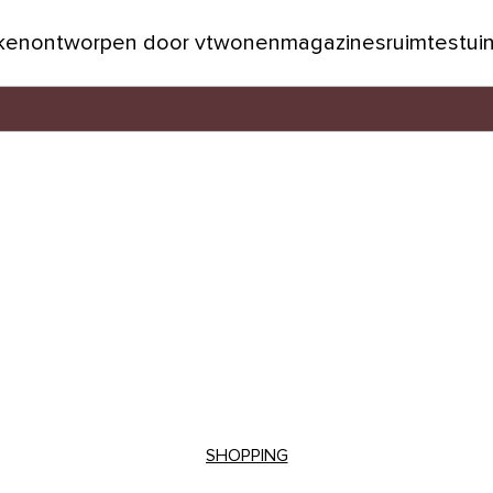
jken
ontworpen door vtwonen
magazines
ruimtes
tui
SHOPPING