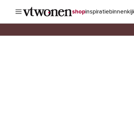
shop
inspiratie
binnenki