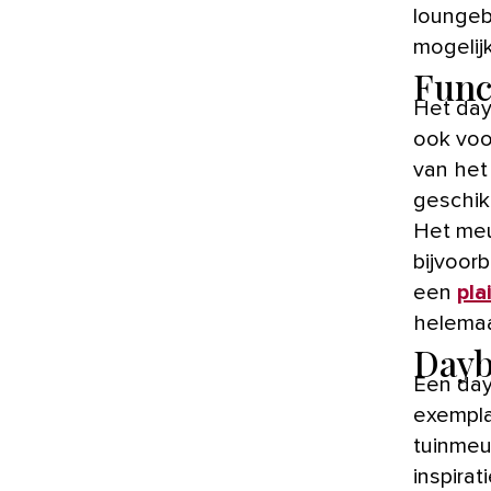
loungeb
mogelijk
Func
Het dayb
ook voor
van het 
geschikt
Het meu
bijvoor
een
pla
helemaa
Dayb
Een day
exempla
tuinmeu
inspira