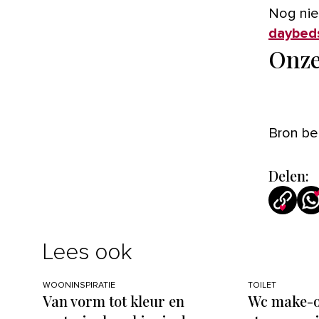
Nog nie
daybed
Onze
Bron b
Delen:
Lees ook
WOONINSPIRATIE
TOILET
Van vorm tot kleur en
Wc make-ov