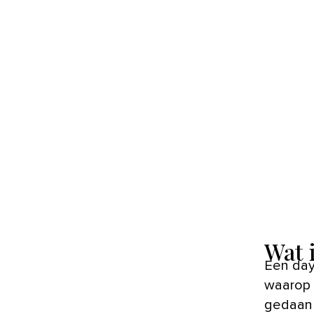
Wat i
Een daybed, de naam zegt het al, is een comfortabele ligbank
waarop 
gedaan 