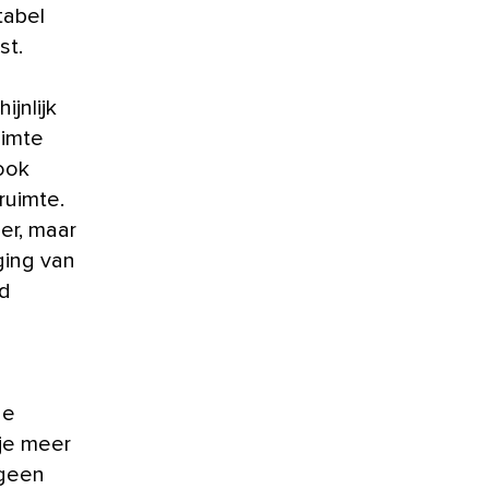
tabel
st.
jnlijk
uimte
 ook
ruimte.
er, maar
ging van
ed
de
 je meer
 geen