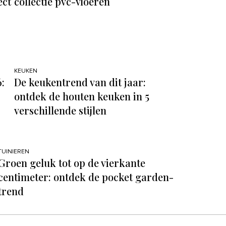
ect
collectie pvc-vloeren
KEUKEN
:
De keukentrend van dit jaar:
ontdek de houten keuken in 5
verschillende stijlen
TUINIEREN
Groen geluk tot op de vierkante
centimeter: ontdek de pocket garden-
trend