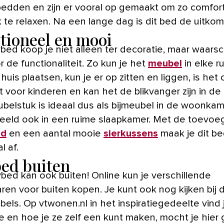
edden en zijn er vooral op gemaakt om zo comfor
 te relaxen. Na een lange dag is dit bed de uitkom
tioneel en mooi
ed koop je niet alleen ter decoratie, maar waarschi
 de functionaliteit. Zo kun je het
meubel
in elke r
huis plaatsen, kun je er op zitten en liggen, is het
 voor kinderen en kan het de blikvanger zijn in de 
belstuk is ideaal dus als bijmeubel in de woonkam
beeld ook in een ruime slaapkamer. Met de toevoe
id
en een aantal mooie
sierkussens
maak je dit b
l af.
ed buiten
bed kan ook buiten! Online kun je verschillende
ren voor buiten kopen. Je kunt ook nog kijken bij 
bels. Op vtwonen.nl in het inspiratiegedeelte vind
tie en hoe je ze zelf een kunt maken, mocht je hier