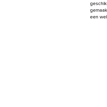
geschikt
gemaakt
een wel