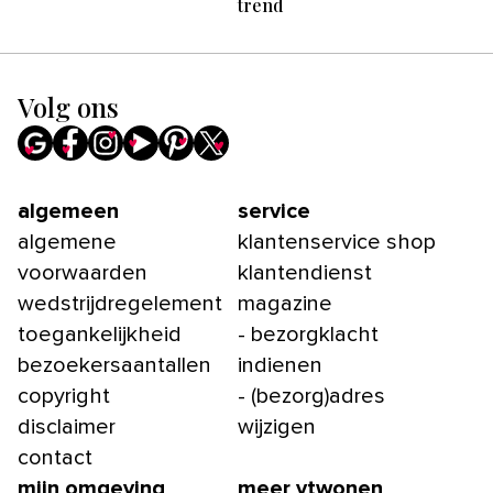
trend
Volg ons
algemeen
service
algemene
klantenservice shop
voorwaarden
klantendienst
wedstrijdregelement
magazine
toegankelijkheid
- bezorgklacht
bezoekersaantallen
indienen
copyright
- (bezorg)adres
disclaimer
wijzigen
contact
mijn omgeving
meer vtwonen