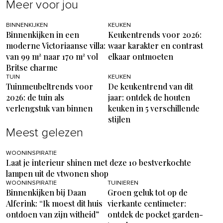
Meer voor jou
BINNENKIJKEN
KEUKEN
Binnenkijken in een
Keukentrends voor 2026:
moderne Victoriaanse villa:
waar karakter en contrast
van 99 m² naar 170 m² vol
elkaar ontmoeten
Britse charme
TUIN
KEUKEN
Tuinmeubeltrends voor
De keukentrend van dit
2026: de tuin als
jaar: ontdek de houten
verlengstuk van binnen
keuken in 5 verschillende
stijlen
Meest gelezen
WOONINSPIRATIE
Laat je interieur shinen met deze 10 bestverkochte
lampen uit de vtwonen shop
WOONINSPIRATIE
TUINIEREN
Binnenkijken bij Daan
Groen geluk tot op de
Alferink: “Ik moest dit huis
vierkante centimeter:
ontdoen van zijn witheid”
ontdek de pocket garden-