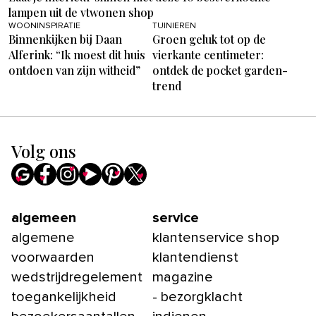
lampen uit de vtwonen shop
WOONINSPIRATIE
TUINIEREN
Binnenkijken bij Daan
Groen geluk tot op de
Alferink: “Ik moest dit huis
vierkante centimeter:
ontdoen van zijn witheid”
ontdek de pocket garden-
trend
Volg ons
algemeen
service
algemene
klantenservice shop
voorwaarden
klantendienst
wedstrijdregelement
magazine
toegankelijkheid
- bezorgklacht