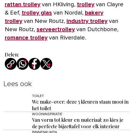
rattan trolley
van HKliving,
trolley
van Clayre
& Eef,
trolley glas
van Nordal,
bakery
trolley
van New Routz,
industry trolley
van
New Routz,
serveertrolley
van Dutchbone,
romance trolley
van Riverdale.
Delen:
Lees ook
TOILET
Wc make-over: deze 5 kleuren staan mooi in
het toilet
WOONINSPIRATIE
Van vorm tot kleur en materiaal: zo kies je
de perfecte bijzettafel voor elk interieur
BINNENKIJKEN