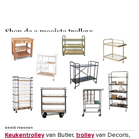
Shop de 9 mooiste trolleys
beeld vtwonen
Keukentrolley
van Butler,
trolley
van Decoris,