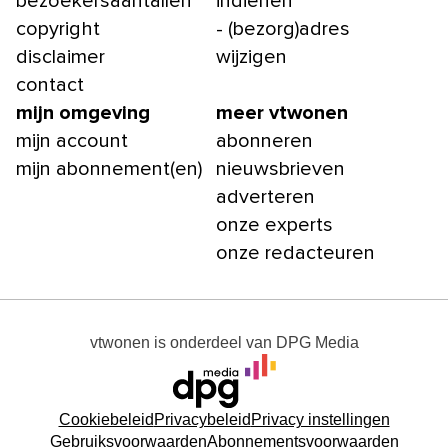
bezoekersaantallen
indienen
copyright
- (bezorg)adres
disclaimer
wijzigen
contact
mijn omgeving
meer vtwonen
mijn account
abonneren
mijn abonnement(en)
nieuwsbrieven
adverteren
onze experts
onze redacteuren
vtwonen
is onderdeel van
DPG Media
Cookiebeleid
Privacybeleid
Privacy instellingen
Gebruiksvoorwaarden
Abonnementsvoorwaarden