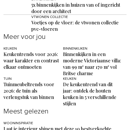
5x binnenkijken in huizen van of ingericht
door een architect
VTWONEN COLLECTIE
Voetjes op de vloer: de vtwonen collectie
pvc-vloeren
Meer voor jou
KEUKEN
BINNENKIJKEN
Keukentrends voor 2026:
Binnenkijken in een
waar karakter en contrast
moderne Victoriaanse villa:
elkaar ontmoeten
van 99 m² naar 170 m² vol
Britse charme
TUIN
KEUKEN
Tuinmeubeltrends voor
De keukentrend van dit
2026: de tuin als
jaar: ontdek de houten
verlengstuk van binnen
keuken in 5 verschillende
stijlen
Meest gelezen
WOONINSPIRATIE
Laat je interieur shinen met deze 10 bestverkochte